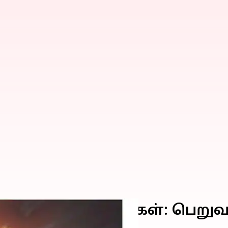
e MAX இலவச குறியீடுகள்: ப