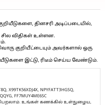
ய குறியீடுகளை, தினசரி அடிப்படையில்,
ய சில விதிகள் உள்ளன.
ம்.
்வொரு குறியீட்டையும் அவர்களால் ஒரு
Q, X99TK56XDJ4X, NPYFATT3HGSQ,
MQQYG, FF7MUY4ME6SC
ைப் பெறலாம். உங்கள் கணக்கில் உள்நுழைய,