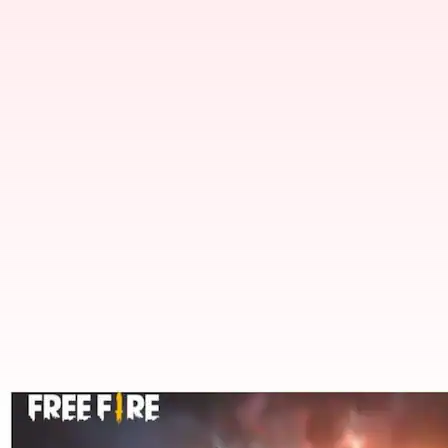
ஏப்ரல் 12-க்கான Free Fir