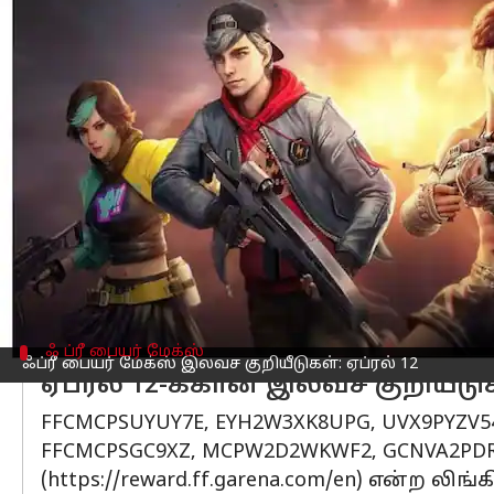
எழுதியவர்
Apr 12, 2023
09:49 am
Siranjeevi
செய்தி முன்னோட்டம்
பேட்டில் ராயல் கேம் இந்தியா, கரீனாவின
வழங்குகிறது.
எனவே இலவச Fire MAX குறியீடுகளை ரிட
இந்தியாவில், ஆண்ட்ராய்டு பயனர்களால் 
தனிநபர்கள், ஒரே அமர்வில் பல குறியீடு
முறை மட்டுமே பயன்படுத்த முடியும்.
ஃ ப்ரீ பையர் மேக்ஸ்
ஃப்ரீ பையர் மேக்ஸ் இலவச குறியீடுகள்: ஏப்ரல் 12
ஏப்ரல் 12-க்கான இலவச குறியீட
FFCMCPSUYUY7E, EYH2W3XK8UPG, UVX9PYZV5
FFCMCPSGC9XZ, MCPW2D2WKWF2, GCNVA2PDR
(https://reward.ff.garena.com/en) என்ற 