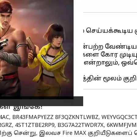
்
ஃப்ரீ பையர் மேக்ஸ்
, ரிடீம் செய்யக்கூடி
ீம் செய்ய பிளேயர்கள் பின்பற்ற வேண்டி
மட்டுமே இந்தக் குறியீடுகளை கோர முடியு
களை ரிடீம் செய்ய முடியும் என்றாலும், ஒவ
ுகள் இங்கே!
4AC, BR43FMAPYEZZ 8F3QZKNTLWBZ, WEYVGQC3CT8
GRZ, 4ST1ZTBE2RP9, B3G7A22TWDR7X, 6KWMFJV
லிங்கிற்கு சென்று, இலவச Fire MAX குறியீடுகள