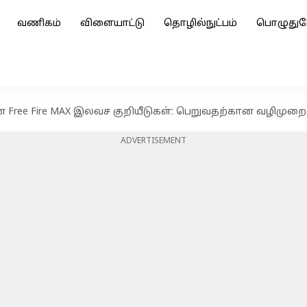
வணிகம்
விளையாட்டு
தொழில்நுட்பம்
பொழுதுப
ான Free Fire MAX இலவச குறியீடுகள்: பெறுவதற்கான வழிமுற
ADVERTISEMENT