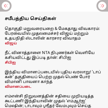
சமீபத்திய செய்திகள்
தொகுதி மறுவரையறை & மேகதாது விவகாரம்:
பேரவையில் முதலமைச்சர் விஜய் மற்றும்
உதயநிதி ஸ்டாலின் காரசார விவாதம்
விஜய்
நீட் வினாத்தாளை NTA நிபுணர்கள் வெளியே
கசியவிட்டது இப்படி தான்: சிபிஐ
சிபிஐ
இந்திய விமானப்படையில் புதிய வரலாறு! 'டாப்
கன்' தகுதியைப் பெற்ற முதல் பெண் போர்
விமானி பாவனா காந்த்
விமானப்படை
எம்என்சி நிறுவனத்தின் சதியை முறியடித்த
கூட்டணி! இந்தியாவின் முதல் 'எம்ஆர்ஐ'
மெஷின்; டாடாவும் ஸ்ரீதர் வேம்புவும் செய்த