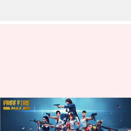
Free Fire MAX இலவச
குறியீடுகள்: மே 20-க்கான
குறியீடுகள்