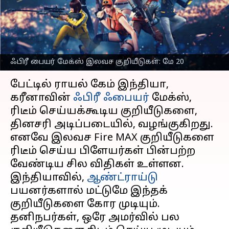
பெறுவதற்கான
வழிமுறைகள்
எழுதியவர்
May 20, 2023
02:03 pm
Venkatalakshmi V
ஃபிரீ பையர் மேக்ஸ் இலவச குறியீடுகள்: மே 20
செய்தி முன்னோட்டம்
பேட்டில் ராயல் கேம் இந்தியா,
கரீனாவின்
ஃபிரீ ஃபையர்
மேக்ஸ்,
ரிடீம் செய்யக்கூடிய குறியீடுகளை,
தினசரி அடிப்படையில், வழங்குகிறது.
எனவே இலவச Fire MAX குறியீடுகளை
ரிடீம் செய்ய பிளேயர்கள் பின்பற்ற
வேண்டிய சில விதிகள் உள்ளன.
இந்தியாவில்,
ஆண்ட்ராய்டு
பயனர்களால் மட்டுமே இந்தக்
குறியீடுகளை கோர முடியும்.
தனிநபர்கள், ஒரே அமர்வில் பல