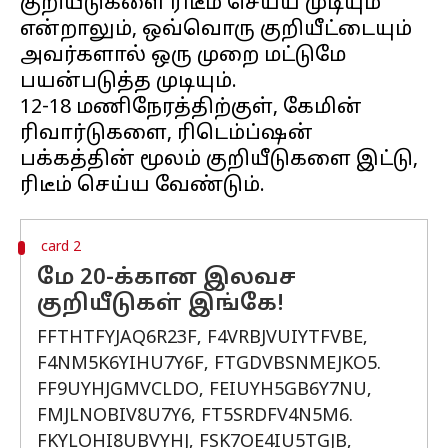
குறியீடுகளை ரிடீம் செய்ய முடியும்
என்றாலும், ஒவ்வொரு குறியீட்டையும்
அவர்களால் ஒரு முறை மட்டுமே
பயன்படுத்த முடியும்.
12-18 மணிநேரத்திற்குள், கேமின்
ரிவார்டுகளை, ரிடெம்ப்ஷன்
பக்கத்தின் மூலம் குறியீடுகளை இட்டு,
card 2
மே 20-க்கான இலவச
குறியீடுகள் இங்கே!
FFTHTFYJAQ6R23F, F4VRBJVUIYTFVBE,
F4NM5K6YIHU7Y6F, FTGDVBSNMEJKO5.
FF9UYHJGMVCLDO, FEIUYH5GB6Y7NU,
FMJLNOBIV8U7Y6, FT5SRDFV4N5M6.
FKYLOHI8UBVYHJ, FSK7OE4IU5TGJB,