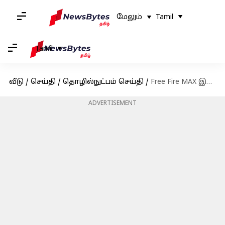
மேலும்
Tamil
Tamil
வீடு
/
செய்தி
/
தொழில்நுட்பம் செய்தி
/
Free Fire MAX இலவச குறியீடுகள்: மே 20-க்கான குறியீடுகள் பெறுவதற்கான வழிமுறைகள்
ADVERTISEMENT