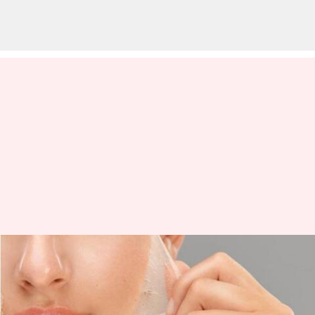
மருத்துவ ஆராய்ச்சியில்
புரட்சி: உங்கள்
வடுக்களுக்கு நிரந்தர