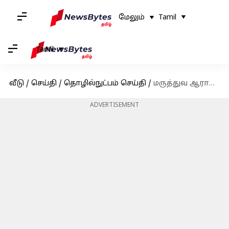
மேலும்
Tamil
Tamil
வீடு
/
செய்தி
/
தொழில்நுட்பம் செய்தி
/
மருத்துவ ஆராய்ச்சியில் புரட்சி: உங்கள் வடுக்களுக்கு நிரந்தர தீர்வு, முதல் மனித தோல் வரைபடம் தயார்
ADVERTISEMENT