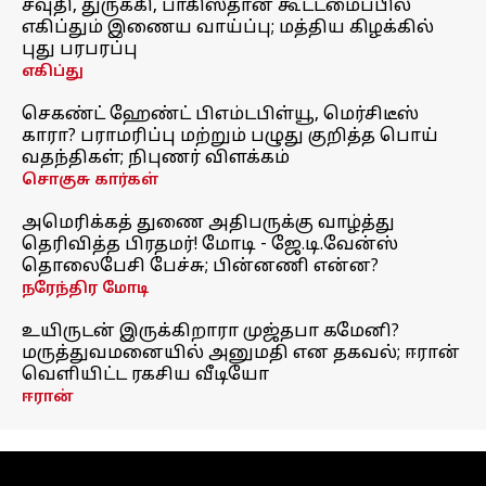
சவுதி, துருக்கி, பாகிஸ்தான் கூட்டமைப்பில்
எகிப்தும் இணைய வாய்ப்பு; மத்திய கிழக்கில்
புது பரபரப்பு
எகிப்து
செகண்ட் ஹேண்ட் பிஎம்டபிள்யூ, மெர்சிடீஸ்
காரா? பராமரிப்பு மற்றும் பழுது குறித்த பொய்
வதந்திகள்; நிபுணர் விளக்கம்
சொகுசு கார்கள்
அமெரிக்கத் துணை அதிபருக்கு வாழ்த்து
தெரிவித்த பிரதமர்! மோடி - ஜே.டி.வேன்ஸ்
தொலைபேசி பேச்சு; பின்னணி என்ன?
நரேந்திர மோடி
உயிருடன் இருக்கிறாரா முஜ்தபா கமேனி?
மருத்துவமனையில் அனுமதி என தகவல்; ஈரான்
வெளியிட்ட ரகசிய வீடியோ
ஈரான்