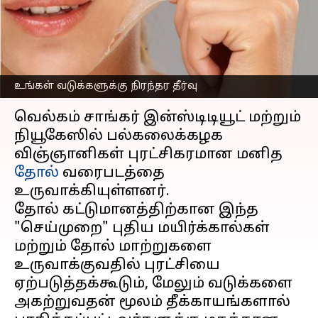
தீர்வு, முதல் மனித தோல்
வரைபடம் தயார்
எழுதியவர்
Oct 17, 2024
07:48 pm
Venkatalakshmi V
உங்கள் வடுக்களுக்கு நிரந்தர தீர்வு
செய்தி முன்னோட்டம்
வெல்கம் சாங்கர் இன்ஸ்டிடியூட் மற்றும்
நியூகேஸில் பல்கலைக்கழக
விஞ்ஞானிகள் புரட்சிகரமான மனித
தோல்
வரைபடத்தை
உருவாக்கியுள்ளனர்.
தோல் கட்டுமானத்திற்கான இந்த
"செய்முறை" புதிய மயிர்க்கால்கள்
மற்றும் தோல் மாற்றுகளை
உருவாக்குவதில் புரட்சியை
ஏற்படுத்தக்கூடும், மேலும் வடுக்களை
அகற்றுவதன் மூலம் தீக்காயங்களால்