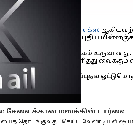
மற்றும் சமூக ஊடகத் தளமான
எக்ஸ்
ஆகியவற்ற
்
, எக்ஸ்மெயில் எனப்படும் புதிய மின்னஞ
்திகள் வெளியாகியுள்ளன.
 ட்வீட்டிலிருந்து இந்த ஊகம் உருவானது.
ஜிமெயிலில் இருந்து தனித்து வைக்கும் எ
ஞ்சல் உட்பட செய்தி அனுப்புதல் ஒட்டும
சல் சேவைக்கான மஸ்க்கின் பார்வை
ேவையைத் தொடங்குவது "செய்ய வேண்டிய விஷயங்