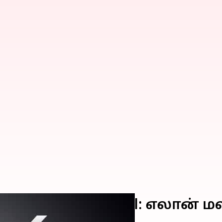
ருவாகிறதா Xmail: எலான் மஸ