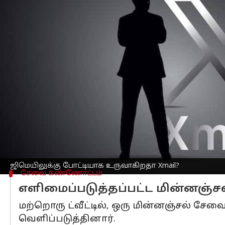
எழுதியவர்
Dec 19, 2024
11:50 am
Venkatalakshmi V
செய்தி முன்னோட்டம்
டெஸ்லா
,
ஸ்பேஸ்எக்ஸ்
, நியூராலிங்க் 
தொழில்நுட்பத் தலைவரான
எலான் மஸ்க
கொண்டிருக்கிறது என ஊடகத்தில் செய
இணைய ஆராய்ச்சியாளர் நிமி ஓவ்ஜியின்
அவர் @x.com மின்னஞ்சல் முகவரி அவரை 
ஊகங்களுக்கு காரணம்.
மஸ்க் அதற்கு, "சுவாரஸ்யமானது. மின்ன
ஜிமெயிலுக்கு போட்டியாக உருவாகிறதா Xmail?
சேவை கண்ணோட்டம்
எளிமைப்படுத்தப்பட்ட மின்னஞ்
மற்றொரு ட்வீட்டில், ஒரு மின்னஞ்சல் ச
வெளிப்படுத்தினார்.