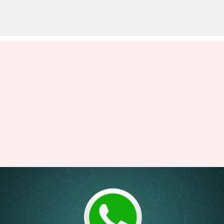
சாட் லிஸ்ட் ஃபில்டர்களை
பயன்படுத்துவது இனி
ரொம்ப ஈஸி; வாட்ஸ்அப்