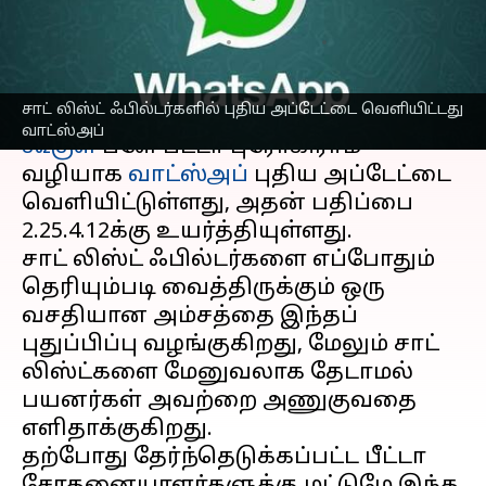
புதிய அப்டேட்
எழுதியவர்
Feb 16, 2025
09:32 am
Sekar Chinnappan
செய்தி முன்னோட்டம்
சாட் லிஸ்ட் ஃபில்டர்களில் புதிய அப்டேட்டை வெளியிட்டது
வாட்ஸ்அப்
கூகுள்
ப்ளே பீட்டா புரோகிராம்
வழியாக
வாட்ஸ்அப்
புதிய அப்டேட்டை
வெளியிட்டுள்ளது, அதன் பதிப்பை
2.25.4.12க்கு உயர்த்தியுள்ளது.
சாட் லிஸ்ட் ஃபில்டர்களை எப்போதும்
தெரியும்படி வைத்திருக்கும் ஒரு
வசதியான அம்சத்தை இந்தப்
புதுப்பிப்பு வழங்குகிறது, மேலும் சாட்
லிஸ்ட்களை மேனுவலாக தேடாமல்
பயனர்கள் அவற்றை அணுகுவதை
எளிதாக்குகிறது.
தற்போது தேர்ந்தெடுக்கப்பட்ட பீட்டா