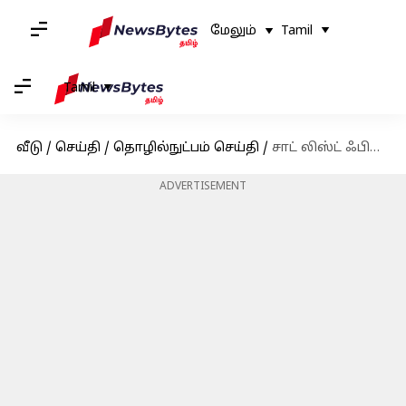
மேலும்
Tamil
Tamil
வீடு
/
செய்தி
/
தொழில்நுட்பம் செய்தி
/
சாட் லிஸ்ட் ஃபில்டர்களை பயன்படுத்துவது இனி ரொம்ப ஈஸி; வாட்ஸ்அப் புதிய அப்டேட்
ADVERTISEMENT