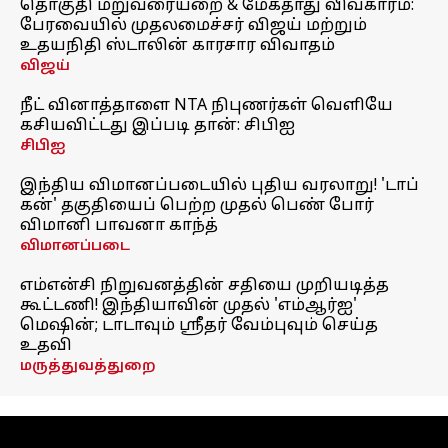
தொகுதி மறுவரையறை & மேகதாது விவகாரம்:
பேரவையில் முதலமைச்சர் விஜய் மற்றும்
உதயநிதி ஸ்டாலின் காரசார விவாதம்
விஜய்
நீட் வினாத்தாளை NTA நிபுணர்கள் வெளியே
கசியவிட்டது இப்படி தான்: சிபிஐ
சிபிஐ
இந்திய விமானப்படையில் புதிய வரலாறு! 'டாப்
கன்' தகுதியைப் பெற்ற முதல் பெண் போர்
விமானி பாவனா காந்த்
விமானப்படை
எம்என்சி நிறுவனத்தின் சதியை முறியடித்த
கூட்டணி! இந்தியாவின் முதல் 'எம்ஆர்ஐ'
மெஷின்; டாடாவும் ஸ்ரீதர் வேம்புவும் செய்த
உதவி
மருத்துவத்துறை