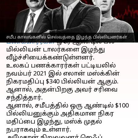
வீழ்ச்சியும்
எழுதியவர்
Feb 22, 2023
11:52 am
Siranjeevi
செய்தி முன்னோட்டம்
சமீப காலங்களில் செல்வத்தை இழந்த பில்லியனர்கள்
பணக்காரர்கள்
ஒரே ஆண்டில பல
மில்லியன் டாலர்களை இழந்து
வீழ்ச்சியைக்கண்டுள்ளனர்.
உலகப் பணக்காரர்கள் பட்டியலில்
நவம்பர் 2021 இல் எலான் மஸ்க்கின்
நிகரமதிப்பு $340 பில்லியன் ஆகும்.
ஆனால், அதன்பிறகு அவர் சரிவை
சந்தித்தார்.
ஆனால், சமீபத்தில் ஒரு ஆண்டில் $100
பில்லியனுக்கும் அதிகமான நிகர
மதிப்பை இழந்து, மஸ்க் முதல்
நபராகவும் உள்ளார்.