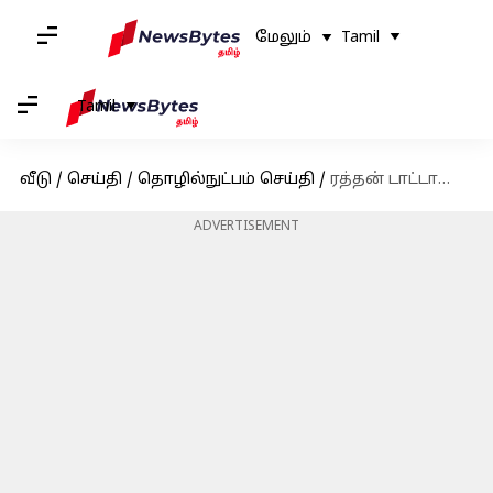
மேலும்
Tamil
Tamil
வீடு
/
செய்தி
/
தொழில்நுட்பம் செய்தி
/
ரத்தன் டாட்டாவை சந்தித்த பில்கேட்ஸ் - கொடுத்த ஆச்சர்யமான பரிசு என்ன?
ADVERTISEMENT