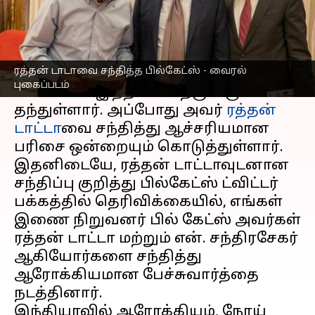
எழுதியவர்
Mar 03, 2023
11:14 am
Siranjeevi
செய்தி முன்னோட்டம்
ரத்தன் டாடாவை சந்தித்த பில்கேட்ஸ் - வைரல்
உலகின் கோடீஸ்வரர்களில் ஒருவரான
புகைப்படம்
பில்கேட்ஸ் இந்தியாவிற்கு வருகை
தந்துள்ளார். அப்போது அவர்
ரத்தன்
டாட்டா
வை சந்தித்து ஆச்சரியமான
பரிசை ஒன்றையும் கொடுத்துள்ளார்.
இதனிடையே, ரத்தன் டாட்டாவுடனான
சந்திப்பு குறித்து பில்கேட்ஸ் ட்விட்டர்
பக்கத்தில் தெரிவிக்கையில், எங்கள்
இணை நிறுவனர் பில் கேட்ஸ் அவர்கள்
ரத்தன் டாட்டா மற்றும் என். சந்திரசேகர்
ஆகியோர்களை சந்தித்து
ஆரோக்கியமான பேச்சுவார்த்தை
நடத்தினார்.
இந்தியாவில் ஆரோக்கியம், நோய்