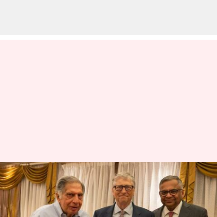
ரத்தன் டாட்டாவை சந்தித்த
பில்கேட்ஸ் - கொடுத்த
ஆச்சர்யமான பரிசு என்ன?