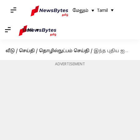
மேலும்
Tamil
Tamil
வீடு
/
செய்தி
/
தொழில்நுட்பம் செய்தி
/
இந்த புதிய ஐபோன் accessory-இன் விலை இந்தியாவில் ₹5,900: அதன் பயன்பாடு என்ன?
ADVERTISEMENT