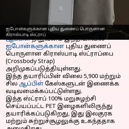
பயன்பாடு என்ன?
எழுதியவர்
Sep 12, 2025
03:02 pm
Venkatalakshmi V
செய்தி முன்னோட்டம்
ஐபோன்களுக்கான புதிய துணைப் பொருளான
கிராஸ்பாடி ஸ்ட்ராப்
ஆப்பிள்
நிறுவனம் இந்தியாவில்
ஐபோன்களுக்கான
புதிய துணைப்
பொருளான கிராஸ்பாடி ஸ்ட்ராப்பை
(Crossbody Strap)
அறிமுகப்படுத்தியுள்ளது.
இந்த தயாரிப்பின் விலை ₹5,900 மற்றும்
சில
ஆப்பிள்
கேஸ்களுடன் இணைக்க
வடிவமைக்கப்பட்டுள்ளது.
இந்த ஸ்ட்ராப் 100% மறுசுழற்சி
செய்யப்பட்ட PET இழைகளிலிருந்து
தயாரிக்கப்படுகிறது, இது இலகுரக
மற்றும் சுற்றுச்சூழலுக்கு உகந்ததாக