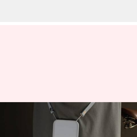
இந்த புதிய ஐபோன்
accessory-இன் விலை
இந்தியாவில் ₹5,900: அதன்