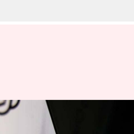
ChatGPT கண்டு அலறிய
அமேசான் நிறுவனம் -
ஊழியர்களுக்கு விடுத்த