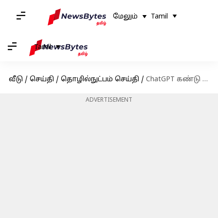
மேலும்
Tamil
Tamil
வீடு
/
செய்தி
/
தொழில்நுட்பம் செய்தி
/
ChatGPT கண்டு அலறிய அமேசான் நிறுவனம் - ஊழியர்களுக்கு விடுத்த எச்சரிக்கை!
ADVERTISEMENT