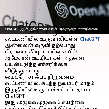
எச்சரிக்கை!
எழுதியவர்
Feb 01, 2023
05:03 pm
Siranjeevi
செய்தி முன்னோட்டம்
ChatGPT ஆல் அமேசான் ஊழியர்களுக்கு எச்சரிக்கை
மைக்ரோசாஃப்ட் நிறுவனம்
கூட்டணியில் உருவாகியுள்ள
ChatGPT
ஆன்லைன் கருவி தற்போது
பிரபலமாகியுள்ள நிலையில்,
அமேசான் ஊழியர்கள் அதனை
பயன்படுத்த எச்சரிக்கை
விடுத்துள்ளது.
மைக்ரோசாஃப்ட் நிறுவனம்
கூட்டணியில், கடந்த நவம்பர் மாதம்
இறுதியில் உருவாக்கப்பட்ட தளம்
ChatGPT .
இது முழுக்க முழுக்க செயற்கை