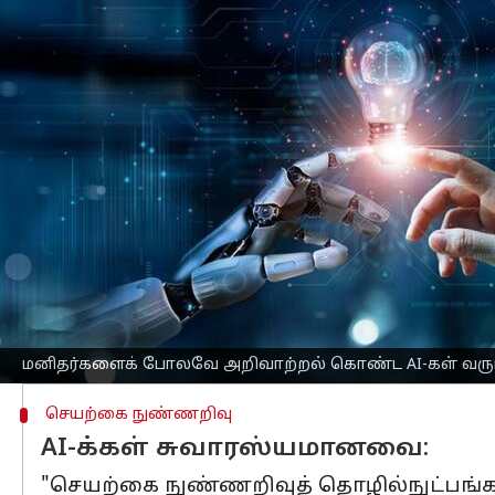
எழுதியவர்
May 09, 2023
11:51 am
Prasanna Venkatesh
செய்தி முன்னோட்டம்
'அடுத்த சில ஆண்டுகளில் மனிதர்கள
தெரிவித்திருக்கிறார் பிரேசிலைச் சேர்ந
'ஆனால், அது நல்ல விஷயம் தான்' எனத் 
ஆராய்ச்சி செய்யும் சிங்குலாரிட்டிநெட்
மனிதர்களின் அறிவாற்றல் மற்றும் சிந்
Intelligence) என்கின்றனர். அது குறித்
அவர் செய்தி நிறுவனம் ஒன்றுக்கு அளி
மனிதர்களைக் போலவே அறிவாற்றல் கொண்ட AI-கள் வரும்
செயற்கை நுண்ணறிவு
AI-க்கள் சுவாரஸ்யமானவை:
"செயற்கை நுண்ணறிவுத் தொழில்நுட்பங்