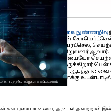
ின் 80% வேலைகளை
செயற்கை நுண்ணறிவு
்தே AI ஆராய்ச்சியாளர் பென் கோயெர்ட்செல
தெரிவித்திருக்கும் கோயெர்ட்செல், செய
 என்ற ஆராய்ச்சி குழுவின் நிறுவனர் ஆவார்.
தனைத் திறனுடன் கூடிய AI-யையோ செயற்கை 
த ஆராய்ச்சியிலேயே ஈடுபட்டிருக்கிறார் பென
த்த நேர்காணலில், "AI-க்கள் ஆபத்தானவ
 காலத்தில் உருவாக்கப்படலாம்
கள் சுவாரஸ்யமானவை, ஆனால் அவற்றால் இன்ன