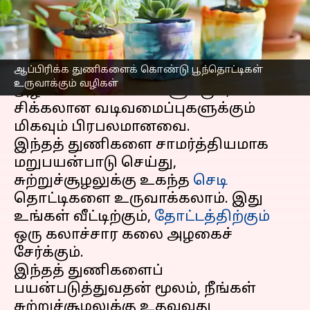
எழுதியவர்
Jul 08, 2026
06:34 pm
Vasuki
செய்தி முன்னோட்டம்
ஆப்பிரிக்க துணிகளைக் கொண்டு பூந்தொட்டிகள்
ஆப்பிரிக்க
துணிகள் அவற்றின்
உருவாக்கும் வழிகள்
அழகான வண்ணங்களுக்கும்,
சிக்கலான வடிவமைப்புகளுக்கும்
மிகவும் பிரபலமானவை.
இந்தத் துணிகளை சாமர்த்தியமாக
மறுபயன்பாடு செய்து,
சுற்றுச்சூழலுக்கு உகந்த
செடி
தொட்டிகளை உருவாக்கலாம். இது
உங்கள் வீட்டிற்கும்,
தோட்டத்திற்கும்
ஒரு கலாச்சார கலை அழகைச்
சேர்க்கும்.
இந்தத் துணிகளைப்
பயன்படுத்துவதன் மூலம், நீங்கள்
சுற்றுச்சூழலுக்கு உதவுவது