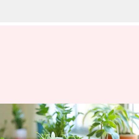
ஆப்பிரிக்க துணிகளைக்
கொண்டு பூந்தொட்டிகள்
உருவாக்குவது எப்படி?