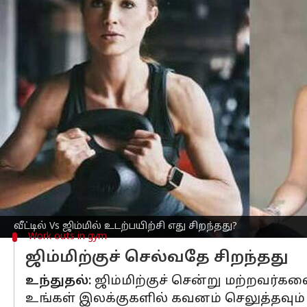
எழுதியவர்
Jun 05, 2023
09:01 am
Arul Jothe
செய்தி முன்னோட்டம்
வீட்டில் செய்யப்படும்
உடற்பயிற்சி
க்கும்
உபகரணங்கள்:
ஜிம்மிற்குச் சென்றால
மெஷின்கள், டிரெட்மில் போன்ற பல மெஷ
சௌகரியம்:
உங்கள் வீட்டை விட்டு வெ
பிஸியான காலங்களில் கூட நேரமிருக்கு
வீட்டில் Vs ஜிம்மில் உடற்பயிற்சி எது சிறந்தது?
Work outs in gym
ஜிம்மிற்குச் செல்வதே சிறந்தது
உந்துதல்:
ஜிம்மிற்குச் சென்று மற்றவர்க
உங்கள் இலக்குகளில் கவனம் செலுத்தவும்