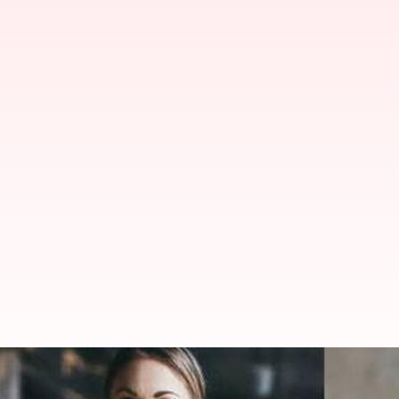
வீட்டில் Vs ஜிம்மில் உடற்பயி