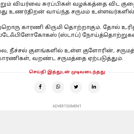
மற்றும் வியர்வை சுரப்பிகள் வழக்கத்தை வி
்லது உணர்திறன் வாய்ந்த சருமம் உள்ளவர்களி
்றொரு காரணி கிருமி தொற்றாகும். தோல் உர
 ஸ்டேஃபிளோகோகஸ் (ஸ்டாப்) நோய்த்தொற்றுகள
ை, நீச்சல் குளங்களில் உள்ள குளோரின், சருமத்
ாரணிகள், வறண்ட சருமத்தை ஏற்படுத்தும்.
செய்தி இத்துடன் முடிவடைந்தது
ADVERTISEMENT