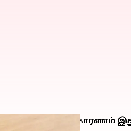
ோல் உரிகிறதா? காரணம் இத