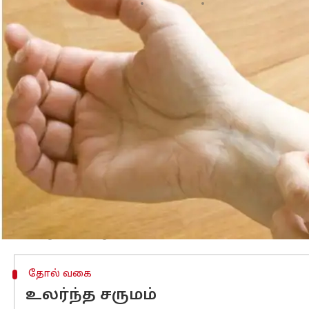
எழுதியவர்
Feb 11, 2024
07:16 am
Venkatalakshmi V
செய்தி முன்னோட்டம்
நீங்கள் எப்போதாவது உங்கள் உள்ளங்
நமது சருமம் பொதுவாக, நமக்கு வெளிப்ப
மாசுக்களில் இருந்து உடலை பாதுகாக்கி
ஆயினும்கூட, தோல் உரிதல் என்பது ஒரு
உள்ளது.
தோல் உரிவதற்கு உணவு ஒவ்வாமை மு
மருத்துவ நிலைகள்:
பல நாள்பட்ட தோல
மாறும். ரோசாசியா, சொரியாசிஸ், எக்ஸ
தோல் வகை
உலர்ந்த சருமம்