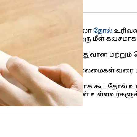
கைகளிலோ, கால் பாதத்திலோ
தோல்
உரிவதை
ுற கதிர்களுக்கு எதிராக ஒரு மீள் கவசமா
றது.
 சில நபர்களுக்கு ஒரு பொதுவான மற்றும
தல் கடுமையான நோய் நிலைமைகள் வரை 
் கோளாறுகளின் விளைவாக கூட தோல் உரிந
ிமா போன்ற தோல் நோய்கள் உள்ளவர்களுக்