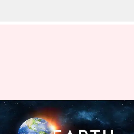
எர்த் ஹவர் என்றால்
என்ன? மற்றும் அதன்
முக்கியத்துவத்தை