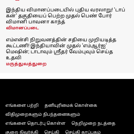
இந்திய விமானப்படையில் புதிய வரலாறு! 'டாப்
கன்' தகுதியைப் பெற்ற முதல் பெண் போர்
விமானி பாவனா காந்த்
விமானப்படை
எம்என்சி நிறுவனத்தின் சதியை முறியடித்த
கூட்டணி! இந்தியாவின் முதல் 'எம்ஆர்ஐ'
மெஷின்; டாடாவும் ஸ்ரீதர் வேம்புவும் செய்த
உதவி
மருத்துவத்துறை
எங்களை பற்றி
தனியுரிமைக் கொள்கை
விதிமுறைகளும் நிபந்தனைகளும்
எங்களை தொடர்பு கொள்ள
நெறிமுறை நடத்தை
குறை நிவர்த்தி
செய்தி
செய்தி காப்பகம்