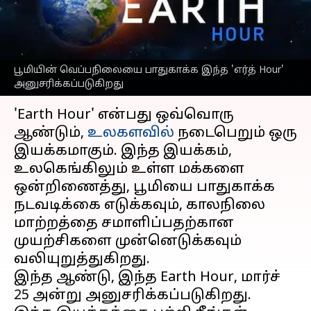
பற்றியும்
அறிந்துகொள்ளுங்கள்
எழுதியவர்
Mar 25, 2023
11:23 am
Venkatalakshmi V
பூமியின் வெப்பநிலையை பாதுகாக்க இந்த 'எர்த் Hour'
அனுசரிக்கப்படுகிறது
செய்தி முன்னோட்டம்
'Earth Hour' என்பது ஒவ்வொரு
ஆண்டும்,
உலகளவில்
நடைபெறும் ஒரு
இயக்கமாகும். இந்த இயக்கம்,
உலகெங்கிலும் உள்ள மக்களை
ஒன்றிணைத்து, பூமியை பாதுகாக்க
நடவடிக்கை எடுக்கவும், காலநிலை
மாற்றத்தை சமாளிப்பதற்கான
முயற்சிகளை முன்னெடுக்கவும்
வலியுறுத்துகிறது.
இந்த ஆண்டு, இந்த Earth Hour, மார்ச்
25 அன்று அனுசரிக்கப்படுகிறது.