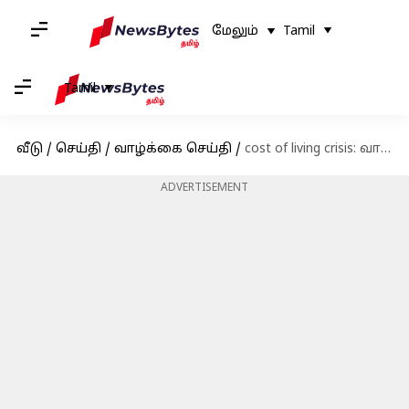
மேலும்
Tamil
Tamil
வீடு
/
செய்தி
/
வாழ்க்கை செய்தி
/
cost of living crisis: வாழ்க்கைச் செலவு நெருக்கடி குறித்த கவலையா? இந்த டிப்ஸ்கள் உங்களுக்கு உதவும்
ADVERTISEMENT