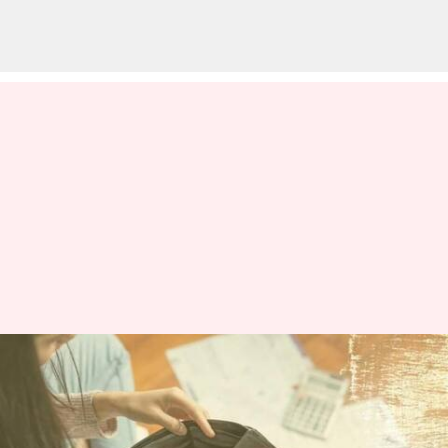
cost of living crisis:
வாழ்க்கைச் செலவு
நெருக்கடி குறித்த