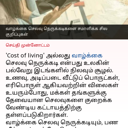
கவலையா? இந்த
டிப்ஸ்கள் உங்களுக்கு
உதவும்
எழுதியவர்
Feb 04, 2023
09:14 pm
வாழ்க்கை செலவு நெருக்கடிகளை சமாளிக்க சில
Venkatalakshmi V
குறிப்புகள்
செய்தி முன்னோட்டம்
'Cost of living' அல்லது
வாழ்க்கை
செலவு நெருக்கடி என்பது உலகின்
பல்வேறு இடங்களில் நிலவும் சூழல்.
உணவு, அடிப்படை வீட்டுப் பொருட்கள்,
எரிபொருள் ஆகியவற்றின் விலைகள்
உயரும்போது, மக்கள் தங்களுக்கு
தேவையான செலவுகளை குறைக்க
வேண்டிய கட்டாயத்திற்கு
தள்ளப்படுகிறார்கள்.
வாழ்க்கை செலவு நெருக்கடியும், பண