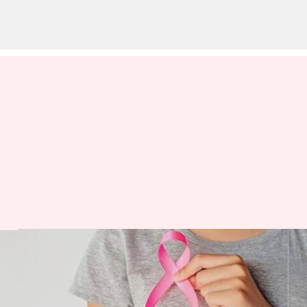
இந்தியாவில் புற்றுநோய்
இறப்புகளுக்கு மார்பக
புற்றுநோய் தான்