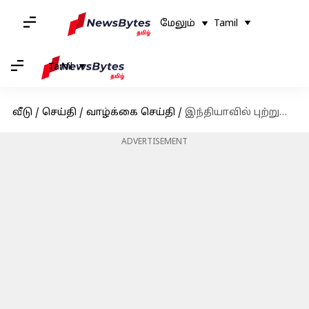
மேலும்
Tamil
Tamil
வீடு
/
செய்தி
/
வாழ்க்கை செய்தி
/
இந்தியாவில் புற்றுநோய் இறப்புகளுக்கு மார்பக புற்றுநோய் தான் முதன்மை காரணம்
ADVERTISEMENT