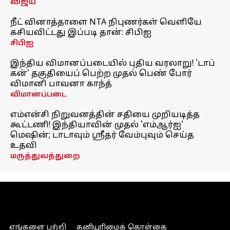
விஜய்
நீட் வினாத்தாளை NTA நிபுணர்கள் வெளியே
கசியவிட்டது இப்படி தான்: சிபிஐ
சிபிஐ
இந்திய விமானப்படையில் புதிய வரலாறு! 'டாப்
கன்' தகுதியைப் பெற்ற முதல் பெண் போர்
விமானி பாவனா காந்த்
விமானப்படை
எம்என்சி நிறுவனத்தின் சதியை முறியடித்த
கூட்டணி! இந்தியாவின் முதல் 'எம்ஆர்ஐ'
மெஷின்; டாடாவும் ஸ்ரீதர் வேம்புவும் செய்த
உதவி
மருத்துவத்துறை
எங்களை பற்றி
தனியுரிமைக் கொள்கை