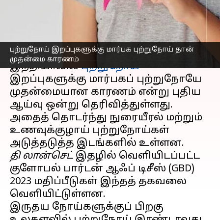
முதன்மை காரணம்
எழுதியவர்
Sep 25, 2025
12:27 pm
Venkatalakshmi V
செய்தி முன்னோட்டம்
புற்றுநோய் இறப்புகளுக்கு மார்பக புற்றுநோய் தான்
முதன்மை காரணம்
இந்தியாவில்
புற்றுநோய்
இறப்புகளுக்கு மார்பகப் புற்றுநோயே
முதன்மையான காரணம் என்று புதிய
ஆய்வு ஒன்று தெரிவித்துள்ளது.
அதைத் தொடர்ந்து நுரையீரல் மற்றும்
உணவுக்குழாய் புற்றுநோய்கள்
தி லான்செட்
இதழில் வெளியிடப்பட்ட
குளோபல் பார்டன் ஆஃப் டிசீஸ் (GBD)
2023 மதிப்பீடுகள் இந்தத் தகவலை
வெளியிட்டுள்ளன.
இருதய நோய்களுக்குப் பிறகு