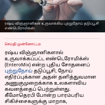
தடுப்பூசியை ரஷ்ய
விஞ்ஞானிகள்
உருவாக்கியுள்ளதாக
தகவல்
ரஷ்ய விஞ்ஞானிகள் உருவாக்கிய புற்றுநோய் தடுப்பூசி
எண்டெரோமிக்ஸ்
எழுதியவர்
Sep 07, 2025
04:33 pm
Sekar Chinnappan
செய்தி முன்னோட்டம்
ரஷ்ய விஞ்ஞானிகளால்
உருவாக்கப்பட்ட எண்டெரோமிக்ஸ்
(EnteroMix) என்ற புதிய சோதனைப்
புற்றுநோய்
தடுப்பூசி, நோய்
எதிர்ப்புக்கான அதன் தனித்துவமான
அணுகுமுறைக்காக உலகளாவிய
கவனத்தைப் பெற்றுள்ளது.
கீமோதெரபி போன்ற பாரம்பரிய
சிகிச்சைகளுக்கு மாறாக,