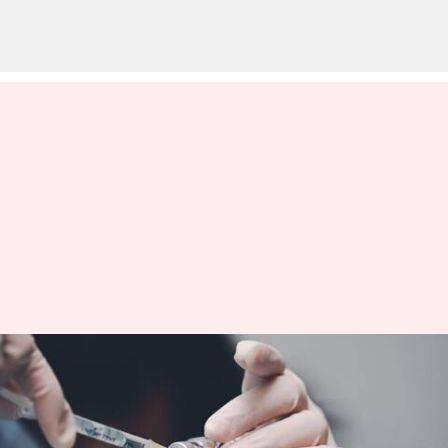
புற்றுநோயாளிகளுக்கான
புதிய நம்பிக்கை; 100%
தடுக்கும் திறன் கொண்ட