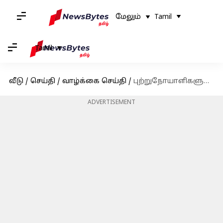
மேலும்
Tamil
Tamil
வீடு
/
செய்தி
/
வாழ்க்கை செய்தி
/
புற்றுநோயாளிகளுக்கான புதிய நம்பிக்கை; 100% தடுக்கும் திறன் கொண்ட தடுப்பூசியை ரஷ்ய விஞ்ஞானிகள் உருவாக்கியுள்ளதாக தகவல்
ADVERTISEMENT