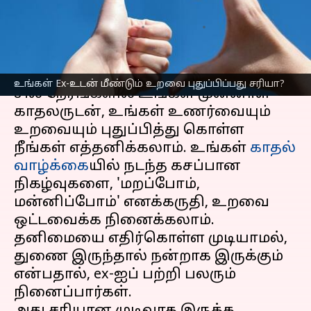
புதுப்பிப்பது சரியா?
எழுதியவர்
Feb 20, 2023
03:37 pm
Venkatalakshmi V
செய்தி முன்னோட்டம்
உங்கள் Ex-உடன் மீண்டும் உறவை புதுப்பிப்பது சரியா?
சில நேரங்களில் உங்கள் முன்னாள்
காதலருடன், உங்கள் உணர்வையும்
உறவையும் புதுப்பித்து கொள்ள
நீங்கள் எத்தனிக்கலாம். உங்கள்
காதல்
வாழ்க்கை
யில் நடந்த கசப்பான
நிகழ்வுகளை, 'மறப்போம்,
மன்னிப்போம்' எனக்கருதி, உறவை
ஒட்டவைக்க நினைக்கலாம்.
தனிமையை எதிர்கொள்ள முடியாமல்,
துணை இருந்தால் நன்றாக இருக்கும்
என்பதால், ex-ஐப் பற்றி பலரும்
நினைப்பார்கள்.