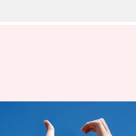
'மறப்போம் மன்னிப்போம்'
என, முறிந்த உங்கள்
காதல் உறவை மீண்டும்