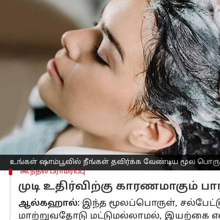
எழுதியவர்
Feb 27, 2023
01:11 pm
Venkatalakshmi V
செய்தி முன்னோட்டம்
ஆரோக்கியமான, பளபளப்பான
கூந்தல்
சீரம், ஷாம்பு என பல வகை விளம்பரங்
அப்படி சந்தையில் விற்கப்படும் ஷாம்ப
சல்பேட்ஸ்:
எந்த ஷாம்பூவிலும் உள்ள அ
சோப்பு வகை ஆகும். அவற்றின் சுத்திக
உங்கள் ஷாம்பூவில் நீங்கள் தவிர்க்க வேண்டிய மூல பொர
கூந்தல் பராமரிப்பு
முடி உதிர்விற்கு காரணமாகும் ப
ஆல்கஹால்:
இந்த மூலப்பொருள், சல்பேட
மாற்றுவதோடு மட்டுமல்லாமல், இயற்கை 