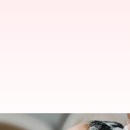
அடிக்கடி ஷாம்பு உபயோகிப்
இல்லையென உறுதி செய்த