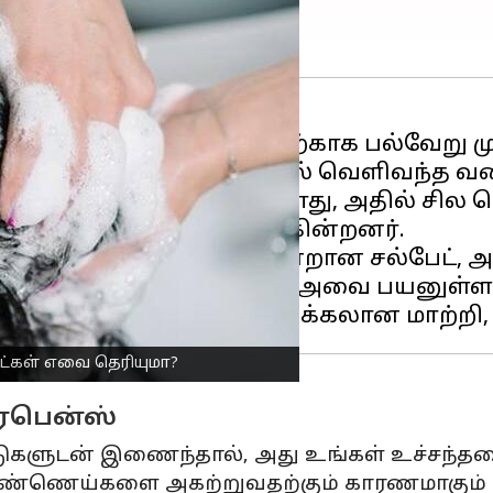
என்பது பலரது கனவு. அதற்காக பல்வேறு முய
கள், நம்மை கவரும் வகையில் வெளிவந்த வ
ுக்களை நீங்கள் வாங்கும் போது, அதில் ச
டிப்படை பொருட்களில் ஒன்றான சல்பேட், 
ரிப்பு பண்புகள் காரணமாக அவை பயனுள்ளத
ுட்கள் எவை தெரியுமா?
ாரபென்ஸ்
்டுகளுடன் இணைந்தால், அது உங்கள் உச்சந்த
எண்ணெய்களை அகற்றுவதற்கும் காரணமாகும் எ