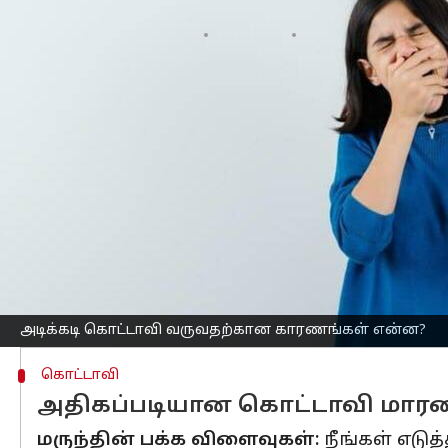
எழுதியவர்
Feb 27, 2023
04:51 pm
Venkatalakshmi V
செய்தி முன்னோட்டம்
கொட்டாவி என்பது
சோர்வு
அல்லது சலிப்
ஆனால், சோர்வு நிலையும் தாண்டி, அதி
மருத்துவ நிபுணர்கள் கூறுகின்றனர்.
அதிகமாக கொட்டாவி வருவதற்கான கார
தூக்கமின்மை: பெரும்பாலான சந்தர்ப்ப
தூக்க பற்றாக்குறை தான். தரமான தூக்க
வெளிப்படுகிறது. அதிகமாக கொட்டாவி வி
அடிக்கடி கொட்டாவி வருவதற்கான காரணங்கள் என்ன?
கொட்டாவி
அதிகப்படியான கொட்டாவி மாரடைப
மருந்தின் பக்க விளைவுகள்:
நீங்கள் எடு