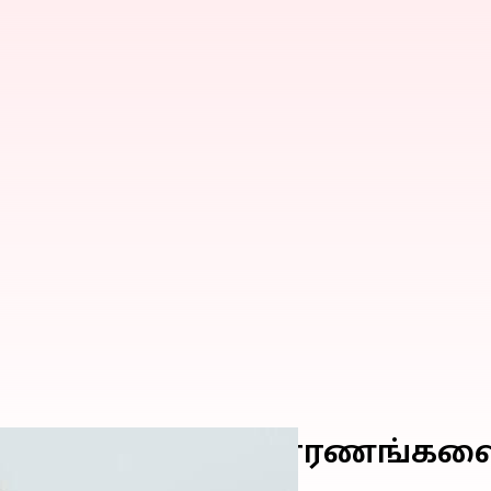
ிறதா? அதற்கான காரணங்களை 