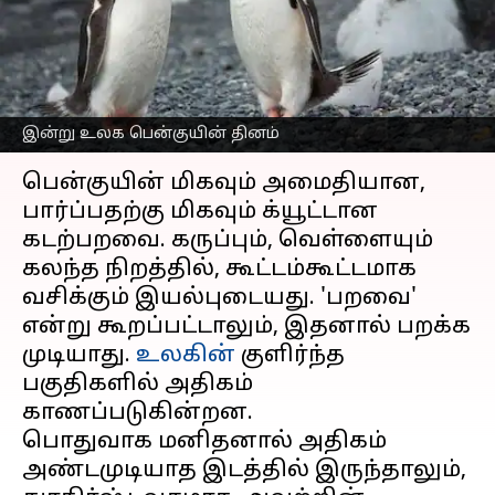
பற்றிய 5 சுவாரஸ்யமான
தகவல்கள்
எழுதியவர்
Apr 25, 2023
09:53 am
Venkatalakshmi V
இன்று உலக பென்குயின் தினம்
செய்தி முன்னோட்டம்
பென்குயின் மிகவும் அமைதியான,
பார்ப்பதற்கு மிகவும் க்யூட்டான
கடற்பறவை. கருப்பும், வெள்ளையும்
கலந்த நிறத்தில், கூட்டம்கூட்டமாக
வசிக்கும் இயல்புடையது. 'பறவை'
என்று கூறப்பட்டாலும், இதனால் பறக்க
முடியாது.
உலகின்
குளிர்ந்த
பகுதிகளில் அதிகம்
காணப்படுகின்றன.
பொதுவாக மனிதனால் அதிகம்
அண்டமுடியாத இடத்தில் இருந்தாலும்,