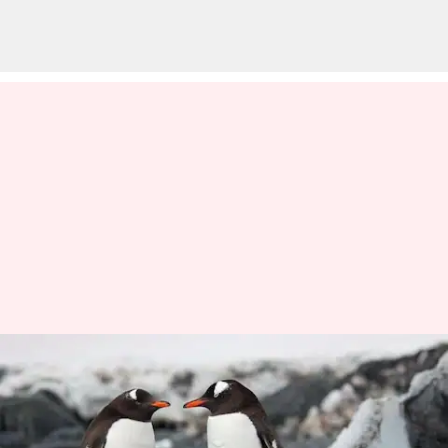
உலக பென்குயின் தினம்:
இந்த அழகான
கடற்பறவைகளைப்