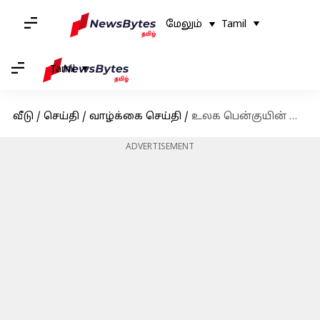
மேலும்
Tamil
Tamil
வீடு
/
செய்தி
/
வாழ்க்கை செய்தி
/
உலக பென்குயின் தினம்: இந்த அழகான கடற்பறவைகளைப் பற்றிய 5 சுவாரஸ்யமான தகவல்கள்
ADVERTISEMENT