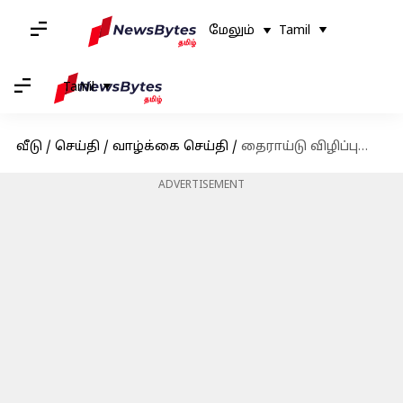
மேலும்
Tamil
Tamil
வீடு
/
செய்தி
/
வாழ்க்கை செய்தி
/
தைராய்டு விழிப்புணர்வு மாதம்: ஹைப்போ தைராய்டிசத்தின் பொதுவான அறிகுறிகளை அறிந்து கொள்வோம்
ADVERTISEMENT