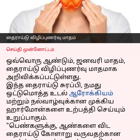
பொதுவான
அறிகுறிகளை அறிந்து
கொள்வோம்
எழுதியவர்
Jan 14, 2023
01:43 pm
Venkatalakshmi V
தைராய்டு விழிப்புணர்வு மாதம்
செய்தி முன்னோட்டம்
ஒவ்வொரு ஆண்டும், ஜனவரி மாதம்,
தைராய்டு விழிப்புணர்வு மாதமாக
அறிவிக்கப்பட்டுள்ளது.
இந்த தைராய்டு சுரப்பி, நமது
ஒட்டுமொத்த உடல்
ஆரோக்கியம்
மற்றும் நல்வாழ்வுக்கான முக்கிய
ஹார்மோன்களை உற்பத்தி செய்யும்
உறுப்பாகும்.
"பெண்களுக்கு, ஆண்களை விட
தைராய்டு கோளாறு வருவதற்கான