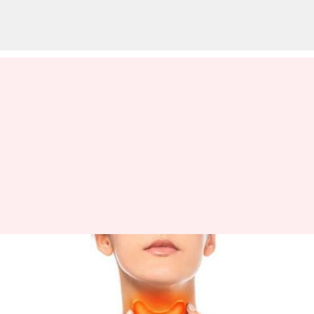
தைராய்டு விழிப்புணர்வு
மாதம்: ஹைப்போ
தைராய்டிசத்தின்