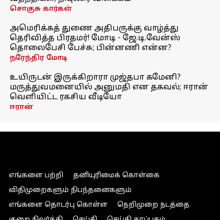
சொகுசு கார்கள்
அமெரிக்கத் துணை அதிபருக்கு வாழ்த்து
தெரிவித்த பிரதமர்! மோடி - ஜே.டி.வேன்ஸ்
தொலைபேசி பேச்சு; பின்னணி என்ன?
நரேந்திர மோடி
உயிருடன் இருக்கிறாரா முஜ்தபா கமேனி?
மருத்துவமனையில் அனுமதி என தகவல்; ஈரான்
வெளியிட்ட ரகசிய வீடியோ
ஈரான்
எங்களை பற்றி
தனியுரிமைக் கொள்கை
விதிமுறைகளும் நிபந்தனைகளும்
எங்களை தொடர்பு கொள்ள
நெறிமுறை நடத்தை
குறை நிவர்த்தி
செய்தி
செய்தி காப்பகம்