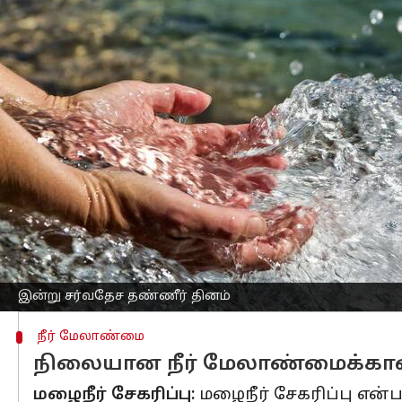
எழுதியவர்
Mar 22, 2023
08:51 am
Venkatalakshmi V
செய்தி முன்னோட்டம்
ஆண்டுதோறும், மார்ச் 22 அன்று, '
சர்வத
இந்த நாளில், தண்ணீரின் முக்கியத்துவம் 
நடவடிக்கைகள் மேற்கொள்ளப்படும். மக்களு
2030க்குள், அனைவருக்கும் பாதுகாப்ப
நாடுகளின் நிலையான வளர்ச்சி இலக்கு 
1992-ஆம் ஆண்டு, ரியோ-டி-ஜெனிரோவில் 
போது தான் முதல்முதலில், சர்வதேச தண
இன்று சர்வதேச தண்ணீர் தினம்
நீர் மேலாண்மை
நிலையான நீர் மேலாண்மைக்கா
மழைநீர் சேகரிப்பு:
மழைநீர் சேகரிப்பு என