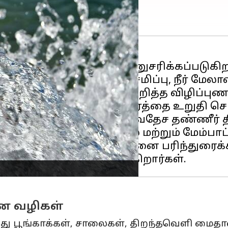
ேச
தண்ணீர் தினம்'மாக அனுசரிக்கப்படுகிற
பற்றியும், தண்ணீரின் சேமிப்பு, நீர் மேலா
க்கு நீர் மேலாண்மை குறித்த விழிப்புணர்வ
ான தண்ணீர் மற்றும் சுகாதாரத்தை உறுதி
6'-ஐ நோக்கியே, இந்த சர்வதேச தண்ணீர் த
நடைபெற்ற சுற்றுச்சூழல் மற்றும் மேம்பாட
்ணீர் தினம் பற்றிய யோசனை பரிந்துரைக்க
ன வழிகள்
்பது பூங்காக்கள், சாலைகள், திறந்தவெளி மை