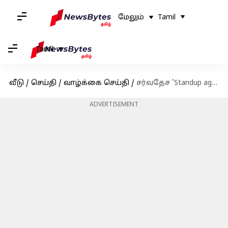
மேலும்
Tamil
Tamil
வீடு
/
செய்தி
/
வாழ்க்கை செய்தி
/
சர்வதேச 'Standup against Bullying' தினம்: ஆண்டுதோறும் இரண்டு முறை கொண்டாடப்படுவது எதனால்?
ADVERTISEMENT