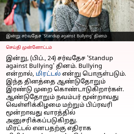
முறை
கொண்டாடப்படுவது
எதனால்?
எழுதியவர்
Feb 24, 2023
09:27 am
Venkatalakshmi V
இன்று சர்வதேச 'Standup against Bullying' தினம்
செய்தி முன்னோட்டம்
இன்று, (பிப்., 24) சர்வதேச 'Standup
against Bullying' தினம். Bullying
என்றால்,
மிரட்டல்
என்று பொருள்படும்.
இந்த தினத்தை ஆண்டுதோறும்
இரண்டு முறை கொண்டாடுகிறார்கள்.
ஆண்டுதோறும் நவம்பர் மூன்றாவது
வெள்ளிக்கிழமை மற்றும் பிப்ரவரி
மூன்றாவது வாரத்தில்
அனுசரிக்கப்படுகிறது.
மிரட்டல் எனபதற்கு எதிராக