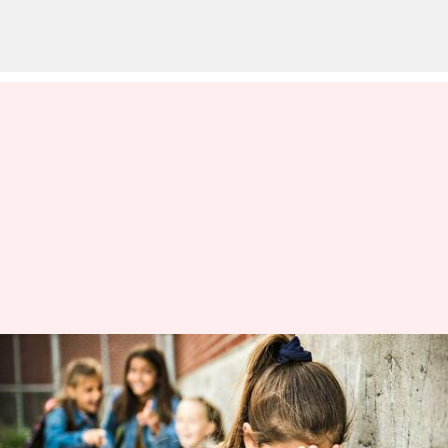
சர்வதேச 'Standup against
Bullying' தினம்:
ஆண்டுதோறும் இரண்டு