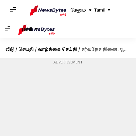
மேலும்
Tamil
Tamil
வீடு
/
செய்தி
/
வாழ்க்கை செய்தி
/
சர்வதேச தினை ஆண்டு! 5 வகையான திணைகளை பற்றி தெரிந்து கொள்ளுங்கள்
ADVERTISEMENT