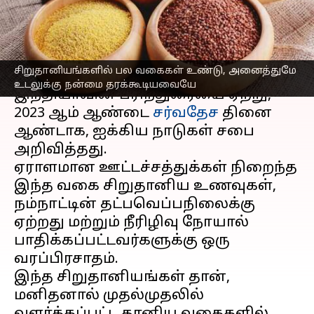
கொள்ளுங்கள்
எழுதியவர்
Mar 14, 2023
11:24 am
Venkatalakshmi V
செய்தி முன்னோட்டம்
சிறுதானியங்களில் பல வகைகள் உண்டு, அனைத்துமே
உடலுக்கு நன்மை தரக்கூடியவையே
இந்தியாவின் பரிந்துரையை ஏற்று,
2023 ஆம் ஆண்டை
சர்வதேச
தினை
ஆண்டாக, ஐக்கிய நாடுகள் சபை
அறிவித்தது.
ஏராளமான ஊட்டச்சத்துக்கள் நிறைந்த
இந்த வகை சிறுதானிய உணவுகள்,
நம்நாட்டின் தட்பவெப்பநிலைக்கு
ஏற்றது மற்றும் நீரிழிவு நோயால்
பாதிக்கப்பட்டவர்களுக்கு ஒரு
வரப்பிரசாதம்.
இந்த சிறுதானியங்கள் தான்,
மனிதனால் முதல்முதலில்