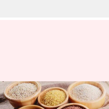
சர்வதேச தினை ஆண்டு! 5
வகையான திணைகளை
பற்றி தெரிந்து