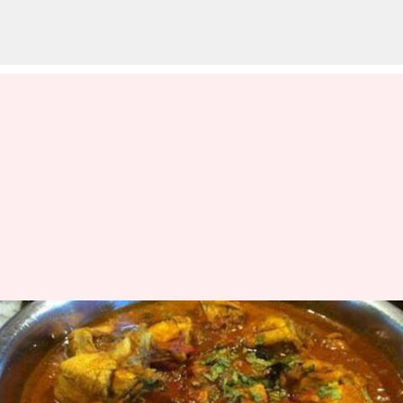
புரட்டாசி ஸ்பெஷல் - வெஜ்
சிக்கன் குழம்பு செய்வது
எப்படி ?