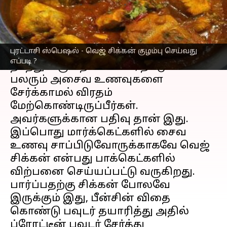
எழுதியவர்
Oct 02, 2023
05:55 pm
Nivetha P
செய்தி முன்னோட்டம்
புரட்டாசி ஸ்பெஷல் - வெஜ் சிக்கன் குழம்பு செய்வது
புரட்டாசி
மாதம் துவங்கி தற்போது
எப்படி ?
நடந்து வரும் நிலையில், நம்முள்
பலரும் அசைவ உணவுகளை
சேர்க்காமல் விரதம்
மேற்கொண்டிருப்பீர்கள்.
அவர்களுக்கான பதிவு தான் இது.
இப்பொது மார்க்கெட்களில் சைவ
உணவு சாப்பிடுவோருக்காகவே வெஜ்
சிக்கன் என்பது பாக்கெட்களில்
விற்பனை செய்யப்பட்டு வருகிறது.
பார்ப்பதற்கு சிக்கன் போலவே
இருக்கும் இது, பீன்சின் விதை
கொண்டு பவுடர் தயாரித்து அதில்
ப்ரோட்டீன் பவுடர் சேர்த்து