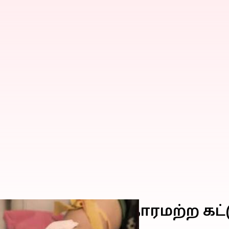
 சுற்றி உலவும் ஆதாரமற்ற கட