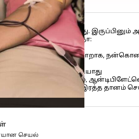
றந்த தனமாக கருதப்படுகிறது. இருப்பினும்
 நோய்வாய்ப்படுவீர்கள்
ல்நலம் பாதிக்கப்படாது. மாறாக, நன்கொட
 இரத்த தானம் செய்ய முடியாது
கி விடமுடியாது. எனினும், ஆன்டிபிளேட்ல
டுத்துக்கொள்பவர்கள் இரத்த தானம் செ
ள்
ையான செயல்