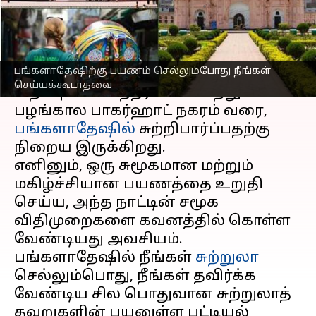
எழுதியவர்
Jun 12, 2023
08:39 pm
Venkatalakshmi V
செய்தி முன்னோட்டம்
பங்களாதேஷிற்கு பயணம் செல்லும்போது நீங்கள்
காக்ஸ் பஜார் முதல் வரலாற்றுச்
செய்யக்கூடாதவை
சிறப்புமிக்க சுந்தர்பன்ஸ் மற்றும்
பழங்கால பாகர்ஹாட் நகரம் வரை,
பங்களாதேஷில்
சுற்றிபார்ப்பதற்கு
நிறைய இருக்கிறது.
எனினும், ஒரு சுமூகமான மற்றும்
மகிழ்ச்சியான பயணத்தை உறுதி
செய்ய, அந்த நாட்டின் சமூக
விதிமுறைகளை கவனத்தில் கொள்ள
வேண்டியது அவசியம்.
பங்களாதேஷில் நீங்கள்
சுற்றுலா
செல்லும்பொது, நீங்கள் தவிர்க்க
வேண்டிய சில பொதுவான சுற்றுலாத்
தவறுகளின் பயனுள்ள பட்டியல்