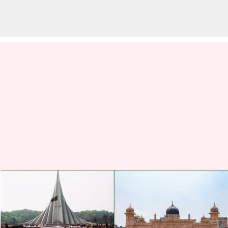
பங்களாதேஷில் சுற்றுலா
செல்லும்போது, இந்த
தவறுகளைத் தவிர்க்கவும்