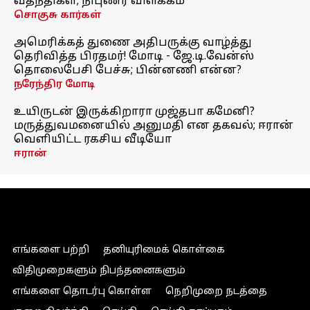
வதந்திகள்; நிபுணர் விளக்கம்
சொகுசு கார்கள்
அமெரிக்கத் துணை அதிபருக்கு வாழ்த்து
தெரிவித்த பிரதமர்! மோடி - ஜே.டி.வேன்ஸ்
தொலைபேசி பேச்சு; பின்னணி என்ன?
நரேந்திர மோடி
உயிருடன் இருக்கிறாரா முஜ்தபா கமேனி?
மருத்துவமனையில் அனுமதி என தகவல்; ஈரான்
வெளியிட்ட ரகசிய வீடியோ
ஈரான்
எங்களை பற்றி
தனியுரிமைக் கொள்கை
விதிமுறைகளும் நிபந்தனைகளும்
எங்களை தொடர்பு கொள்ள
நெறிமுறை நடத்தை