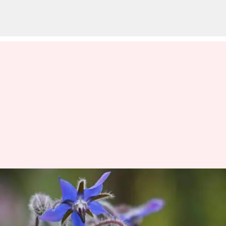
போரேஜ் தாவரம்: 5
தனித்துவமான
ஆப்பிரிக்க சமையல்