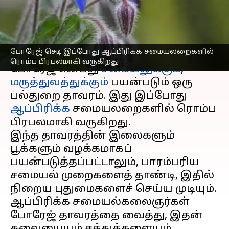
குறிப்புகள்!
எழுதியவர்
Jul 08, 2026
06:38 pm
Vasuki
செய்தி முன்னோட்டம்
போரேஜ் செடி இப்போது ஆப்பிரிக்க சமையலறைகளில்
ரொம்ப பிரபலமாகி வருகிறது
போரேஜ் என்பது
சமையலுக்கும்
,
மருத்துவத்துக்கும்
பயன்படும் ஒரு
பல்துறை தாவரம். இது இப்போது
ஆப்பிரிக்க
சமையலறைகளில் ரொம்ப
பிரபலமாகி வருகிறது.
இந்த தாவரத்தின் இலைகளும்
பூக்களும் வழக்கமாகப்
பயன்படுத்தப்பட்டாலும், பாரம்பரிய
சமையல் முறைகளைத் தாண்டி, இதில்
நிறைய புதுமைகளைச் செய்ய முடியும்.
ஆப்பிரிக்க சமையல்கலைஞர்கள்
போரேஜ் தாவரத்தை வைத்து, இதன்