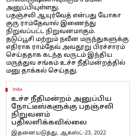
பால்கிருஷ்ணாவுக்கும் சம்மன்
அனுப்பியுள்ளது.
பதஞ்சலி ஆயுர்வேத் என்பது யோகா
குரு ராம்தேவால் இணைந்து
நிறுவப்பட்ட நிறுவனமாகும்.
தடுப்பூசி மற்றும் நவீன மருந்துகளுக்கு
எதிராக ராம்தேவ் அவதூறு பிரச்சாரம்
செய்ததாக கடந்த வருடம் இந்திய
மருத்துவ சங்கம் உச்ச நீதிமன்றத்தில்
India
உச்ச நீதிமன்றம் அனுப்பிய
நோட்டீஸ்களுக்கு பதஞ்சலி
நிறுவனம்
பதிலளிக்கவில்லை
இதனையடுத்து, ஆகஸ்ட்-23, 2022