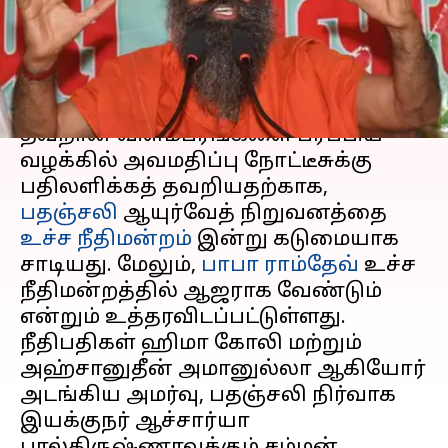
உச்சநீதிமன்றம் சம்மன்
எழுதியவர்
Mar 19, 2024
12:36 pm
Sindhuja SM
செய்தி முன்னோட்டம்
தவறான விளம்பரங்களை பரப்பிய
வழக்கில் அவமதிப்பு நோட்டீசுக்கு
பதிலளிக்கத் தவறியதற்காக,
பதஞ்சலி
ஆயுர்வேத் நிறுவனத்தை
உச்ச நீதிமன்றம்
இன்று கடுமையாக
சாடியது. மேலும்,
பாபா ராம்தேவ்
உச்ச
நீதிமன்றத்தில் ஆஜராக வேண்டும்
என்றும் உத்தரவிடப்பட்டுள்ளது.
நீதிபதிகள் ஹிமா கோலி மற்றும்
அஹ்சானுதீன் அமானுல்லா ஆகியோர்
அடங்கிய அமர்வு, பதஞ்சலி நிர்வாக
இயக்குநர் ஆச்சார்யா