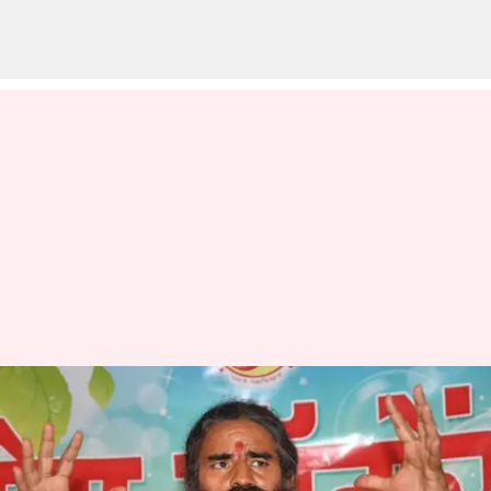
தவறான விளம்பரங்களை
பரப்பிய வழக்கில் பாபா
ராம்தேவுக்கு