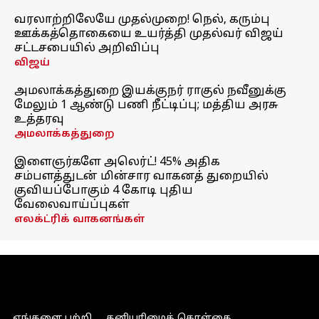
வரலாற்றிலேயே முதல்முறை! நெல், கரும்பு
ஊக்கத்தொகையை உயர்த்தி முதல்வர் விஜய்
சட்டசபையில் அறிவிப்பு
விஜய்
அமலாக்கத்துறை இயக்குநர் ராகுல் நவீனுக்கு
மேலும் 1 ஆண்டு பணி நீட்டிப்பு; மத்திய அரசு
உத்தரவு
அமலாக்கத்துறை
இளைஞர்களே அலெர்ட்! 45% அதிக
சம்பளத்துடன் மின்சார வாகனத் துறையில்
குவியப்போகும் 4 கோடி புதிய
வேலைவாய்ப்புகள்
எலக்ட்ரிக் வாகனங்கள்
எங்களை பற்றி
தனியுரிமைக் கொள்கை