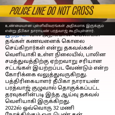
ஆய்வில் தகவல்
எழுதியவர்
Apr 13, 2023
07:22 pm
Sindhuja SM
செய்தி முன்னோட்டம்
உண்மையான புள்ளிவிவரங்கள் அதிகமாக இருக்கும்
என்று தீபிகா நாராயண் பரத்வாஜ் கூறியுள்ளார்.
இந்தியா
வில் அதிகமான பெண்கள்
தங்கள் கணவனைக் கொலை
செய்கிறார்கள் என்று தகவல்கள்
வெளியாகி உள்ள நிலையில், பாலின
சமத்துவத்திற்கு ஏற்றவாறு சரியான
சட்டங்கள் இயற்றப்பட வேண்டும் என்ற
கோரிக்கை வலுத்துவருகிறது.
பத்திரிகையாளர் தீபிகா நாராயண்
பரத்வாஜ் குழுவால் தொகுக்கப்பட்ட
தரவுகளின்படி இந்த ஆய்வு தகவல்
வெளியாகி இருக்கிறது.
2022ல் ஒவ்வொரு 32 மணி