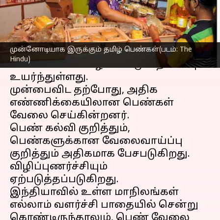
எழுதியவர்
Dec 29, 2022
11:29 pm
Sindhuja SM
செய்தி முன்னோட்டம்
முன்னோடியாக இருக்கும் தமிழ் பெண்கள்(படம்: The
கடந்த சில தசாப்தங்களில்
Hindu)
பெண்களின் வாழ்க்கை முறை மிகவும்
உயர்ந்துள்ளது.
முன்பைவிட தற்போது, அதிக
எண்ணிக்கையிலான பெண்கள்
வேலை செய்கின்றனர்.
பெண் கல்வி குறித்தும்,
பெண்களுக்கான வேலைவாய்ப்பு
குறித்தும் அதிகமாக பேசபடுகிறது.
விழிப்புணர்ச்சியும்
ஏற்படுத்தப்படுகிறது.
இந்தியாவில் உள்ள மாநிலங்கள்
எல்லாம் வளர்ச்சி பாதையில் சென்று
கொண்டிருந்தாலும், பெண் வேலை