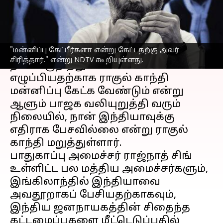
எழுதியவர்
Mar 16, 2023
03:30 pm
Sindhuja SM
செய்தி முன்னோட்டம்
"மன்னிப்பு கேட்பீர்களா என்று கேட்டதற்கு அவர்
லண்டனில்
இந்திய
ஜனநாயகத்தின்
சிரித்தார்." என்று NDTV கூறியுள்ளது.
நிலை குறித்து கவலைகளை
எழுப்பியதற்காக ராகுல் காந்தி
மன்னிப்பு கேட்க வேண்டும் என்று
ஆளும் பாஜக வலியுறுத்தி வரும்
நிலையில், நான் இந்தியாவுக்கு
எதிராக பேசவில்லை என்று ராகுல்
காந்தி மறுத்துள்ளார்.
பாதுகாப்பு அமைச்சர் ராஜ்நாத் சிங்
உள்ளிட்ட பல மத்திய அமைச்சர்களும்,
இங்கிலாந்தில் இந்தியாவை
அவதூறாகப் பேசியதற்காகவும்,
இந்திய ஜனநாயகத்தின் சிதைந்த
கட்டமைப்புகளை மீட்டெடுப்பதில்