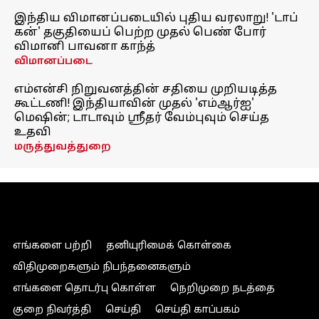
இந்திய விமானப்படையில் புதிய வரலாறு! 'டாப்
கன்' தகுதியைப் பெற்ற முதல் பெண் போர்
விமானி பாவனா காந்த்
விமானப்படை
எம்என்சி நிறுவனத்தின் சதியை முறியடித்த
கூட்டணி! இந்தியாவின் முதல் 'எம்ஆர்ஐ'
மெஷின்; டாடாவும் ஸ்ரீதர் வேம்புவும் செய்த
உதவி
மருத்துவத்துறை
எங்களை பற்றி
தனியுரிமைக் கொள்கை
விதிமுறைகளும் நிபந்தனைகளும்
எங்களை தொடர்பு கொள்ள
நெறிமுறை நடத்தை
குறை நிவர்த்தி
செய்தி
செய்தி காப்பகம்