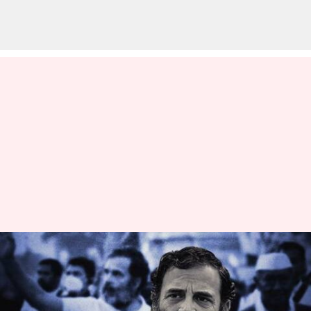
நான் இந்தியாவுக்கு
எதிராக பேசவில்லை:
ராகுல் காந்தி