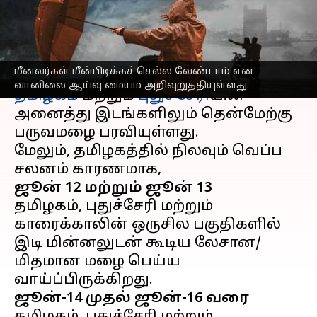
எச்சரிக்கை
எழுதியவர்
Jun 12, 2023
06:18 pm
Sindhuja SM
செய்தி முன்னோட்டம்
மீனவர்கள் மீன்பிடிக்கச் செல்ல வேண்டாம் என
வானிலை ஆய்வு மையம் அறிவுறுத்தியுள்ளது.
தமிழகம்
மற்றும்
புதுச்சேரி
யின்
அனைத்து இடங்களிலும் தென்மேற்கு
பருவமழை பரவியுள்ளது.
மேலும், தமிழகத்தில் நிலவும் வெப்ப
ஜூன் 12 மற்றும் ஜூன் 13
தமிழகம், புதுச்சேரி மற்றும்
காரைக்காலின் ஒருசில பகுதிகளில்
இடி மின்னலுடன் கூடிய லேசான/
மிதமான மழை பெய்ய
ஜூன்-14 முதல் ஜூன்-16 வரை