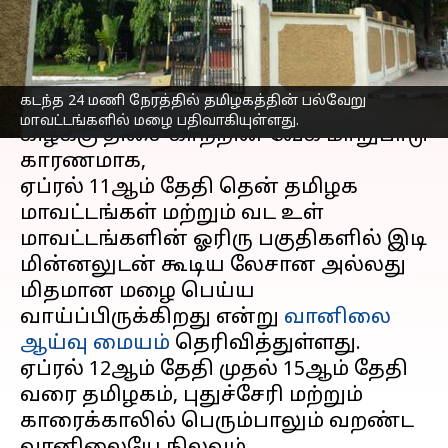
ஆய்வு மையம்
எழுதியவர்
Apr 11, 2023
05:46 pm
Sindhuja SM
செய்தி முன்னோட்டம்
கடந்த 24 மணி நேரத்தில் தமிழகத்தின் பல்வேறு
மாவட்டங்களில் மழை பதிவாகியுள்ளது.
கிழக்கு திசை காற்றின் வேக மாறுபாடு
காரணமாக,
ஏப்ரல் 11ஆம் தேதி தென் தமிழக
மாவட்டங்கள் மற்றும் வட உள்
மாவட்டங்களின் ஓரிரு பகுதிகளில் இடி
மின்னலுடன் கூடிய லேசான அல்லது
மிதமான மழை பெய்ய
வாய்ப்பிருக்கிறது என்று
வானிலை
ஆய்வு மையம்
தெரிவித்துள்ளது.
ஏப்ரல் 12ஆம் தேதி முதல் 15ஆம் தேதி
வரை தமிழகம், புதுச்சேரி மற்றும்
காரைக்காலில் பெரும்பாலும் வறண்ட