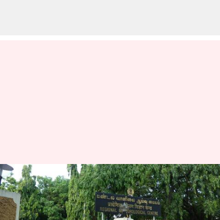
தமிழகத்தில் இடி
மின்னலுடன் கூடிய மழை
இருக்கும்: வானிலை