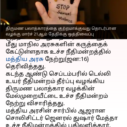
எழுதியவர்
Jan 17, 2023
06:19 pm
Sindhuja SM
செய்தி முன்னோட்டம்
திருமண பலாத்காரத்தை குற்றமாக்குவது தொடர்பான
திருமண பலாத்காரத்தை
வழக்கு மார்ச் 21ஆம் தேதிக்கு ஒத்திவைப்பு
குற்றமாக்குவது தொடர்பான மனுக்கள்
மீது மாநில அரசுகளின் கருத்தைக்
கேட்டுள்ளதாக உச்ச நீதிமன்றத்தில்
மத்திய அரசு
நேற்று(ஜன:16)
தெரிவித்தது.
கடந்த ஆண்டு செப்டம்பரில் டெல்லி
உயர் நீதிமன்றம் தீர்ப்பு வழங்கிய
திருமண பலாத்கார வழக்கின்
மேல்முறையீட்டை உச்ச நீதிமன்றம்
நேற்று விசாரித்தது.
மத்திய அரசின் சார்பில் ஆஜரான
சொலிசிட்டர் ஜெனரல் துஷார் மேத்தா
உச்ச நீதிமன்றத்தில் பதிலளித்தார்.