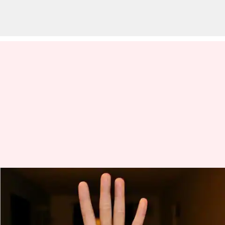
திருமண-பலாத்கார
வழக்கு: என்ன
சொல்கிறது மத்திய அரசு