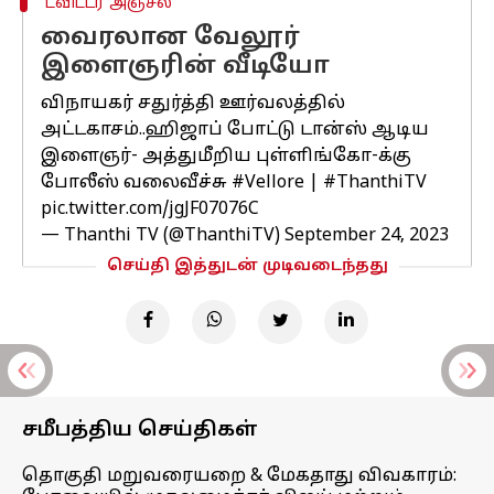
ட்விட்டர் அஞ்சல்
வைரலான வேலூர்
இளைஞரின் வீடியோ
விநாயகர் சதுர்த்தி ஊர்வலத்தில்
அட்டகாசம்..ஹிஜாப் போட்டு டான்ஸ் ஆடிய
இளைஞர்- அத்துமீறிய புள்ளிங்கோ-க்கு
போலீஸ் வலைவீச்சு
#Vellore
|
#ThanthiTV
pic.twitter.com/jgJF07076C
— Thanthi TV (@ThanthiTV)
September 24, 2023
செய்தி இத்துடன் முடிவடைந்தது
சமீபத்திய செய்திகள்
தொகுதி மறுவரையறை & மேகதாது விவகாரம்: