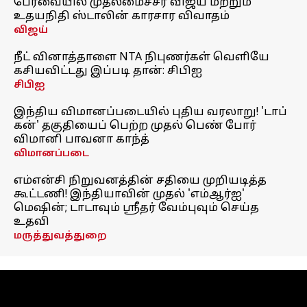
பேரவையில் முதலமைச்சர் விஜய் மற்றும்
உதயநிதி ஸ்டாலின் காரசார விவாதம்
விஜய்
நீட் வினாத்தாளை NTA நிபுணர்கள் வெளியே
கசியவிட்டது இப்படி தான்: சிபிஐ
சிபிஐ
இந்திய விமானப்படையில் புதிய வரலாறு! 'டாப்
கன்' தகுதியைப் பெற்ற முதல் பெண் போர்
விமானி பாவனா காந்த்
விமானப்படை
எம்என்சி நிறுவனத்தின் சதியை முறியடித்த
கூட்டணி! இந்தியாவின் முதல் 'எம்ஆர்ஐ'
மெஷின்; டாடாவும் ஸ்ரீதர் வேம்புவும் செய்த
உதவி
மருத்துவத்துறை