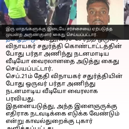
நடனமாடிய நபர் கைது
எழுதியவர்
Sep 24, 2023
12:47 pm
Sindhuja SM
செய்தி முன்னோட்டம்
இரு மாதங்களுக்கு இடையே சர்ச்சையை ஏற்படுத்த
முயன்ற அருண்குமார் கைது செய்யப்பட்டார்.
தமிழ்நாடு
: வேலூரைச் சேர்ந்த ஒருவர்
விநாயகர் சதுர்த்தி கொண்டாட்டத்தின்
போது பர்தா அணிந்து நடனமாடிய
வீடியோ வைரலானதை அடுத்து கைது
செய்யப்பட்டார்.
செப்.21ம் தேதி விநாயகர் சதுர்த்தியின்
போது ஒருவர் பர்தா அணிந்து
நடனமாடிய வீடியோ வைரலாக
பரவியது.
இதனையடுத்து, அந்த இளைஞருக்கு
எதிராக நடவடிக்கை எடுக்க வேண்டும்
என்று காவல்துறைக்கு புகார்