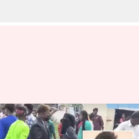
வீடியோ: வேலூரில் நடந்த
விநாயகர் ஊர்வலத்தில்
பர்தா அணிந்து