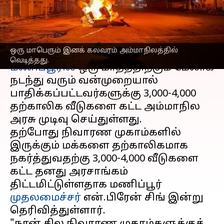
அரசாங்கம்
எழுதியவர்
Jun 19, 2023
07:48 pm
Sindhuja SM
செய்தி முன்னோட்டம்
ஒரு மாபெரும் இனக் கலவரம் அம்மாநிலத்தில்
வெடித்தது.
மணிப்பூரில்
ஒரு மாதத்திற்கும் மேலாக
நடந்து வரும் வன்முறையால்
பாதிக்கப்பட்டவர்களுக்கு 3,000-4,000
தற்காலிக வீடுகளை கட்ட அம்மாநில
அரசு முடிவு செய்துள்ளது.
தற்போது நிவாரண முகாம்களில்
இருக்கும் மக்களை தற்காலிகமாக
நகர்த்துவதற்கு 3,000-4,000 வீடுகளை
கட்ட தனது அரசாங்கம்
திட்டமிட்டுள்ளதாக மணிப்பூர்
முதலமைச்சர்
என்.பிரேன் சிங் இன்று
தெரிவித்துள்ளார்.