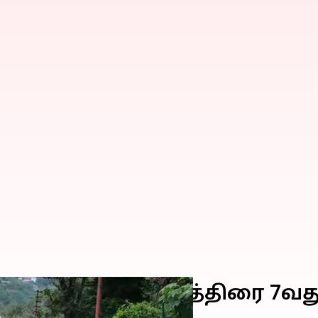
்ணோ தேவி யாத்திரை 7வது 