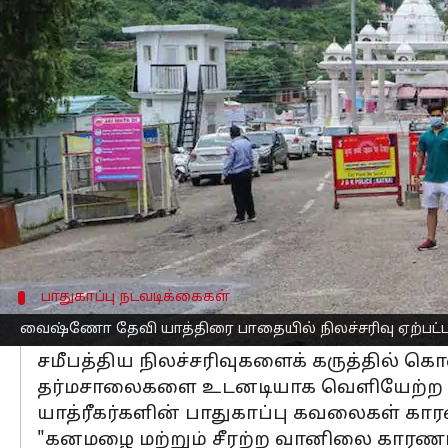
எழுதியவர்
Sep 01, 2025
04:08 pm
Venkatalakshmi V
செய்தி முன்னோட்டம்
மோசமான
வானிலை
மற்றும் பாதுகாப
நிறுத்தி வைக்கப்பட்டுள்ளது.
வழக்கமாக ஆயிரக்கணக்கான பக்தர்களை ஈ
ஏற்பட்டதை அடுத்து நிறுத்தப்பட்டது.
பாதுகாப்பு நடவடிக்கைகள்
ஹோட்டல்கள், தர்மசாலைகளை க
வைஷ்ணோ தேவி யாத்திரை பாதையில் நிலச்சரிவு ஏற்பட்டதை
சமீபத்திய நிலச்சரிவுகளைக் கருத்தில் கொ
தர்மசாலைகளை உடனடியாக வெளியேற்ற உத
யாத்ரீகர்களின் பாதுகாப்பு கவலைகள் காரண
"கனமழை மற்றும் சீரற்ற வானிலை காரணமாக 