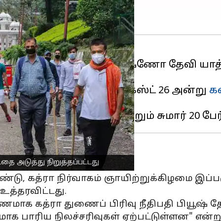
்பு காரணங்களுக்காக வைஷ்ணோ தேவி யாத
ர்க்கும் யாத்திரை, ஆகஸ்ட் 26 அன்று
க
ாலி செய்ய உத்தரவு
 அடுத்து நிறுத்தப்பட்டது
ண்டு, கத்ரா நிர்வாகம் ஞாயிற்றுக்கிழமை இப்
்தரவிட்டது.
மாக கத்ரா துணைப் பிரிவு நீதிபதி பியூஷ் தோ
பாரிய நிலச்சரிவுகள் ஏற்பட்டுள்ளன" என்று 