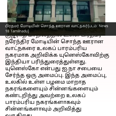
தகுதி!
எழுதியவர்
Dec 21, 2022
06:29 pm
Sindhuja SM
செய்தி முன்னோட்டம்
பிரதமர் மோடியின் சொந்த ஊரான வாட்நகர்(படம்: News
18 Tamilnadu)
குஜராத் மாநிலத்தில் உள்ள பிரதமர்
நரேந்திர மோடியின் சொந்த ஊரான
வாட்நகரை உலகப் பாரம்பரிய
நகரமாக அறிவிக்க யுனெஸ்கோவிற்கு
இந்தியா பரிந்துரைத்துள்ளது.
யுனெஸ்கோ என்பது ஐ.நா சபையை
சேர்ந்த ஒரு அமைப்பு. இந்த அமைப்பு,
உலகில் உள்ள பழமை மாறாத
நகரங்களையும் சின்னங்களையும்
கண்டறிந்து அவற்றை உலகப்
பாரம்பரிய நகரங்களாகவும்
சின்னங்களாவும் அறிவித்து