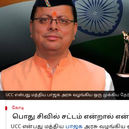
எழுதியவர்
Nov 11, 2023
05:49 pm
Sindhuja SM
செய்தி முன்னோட்டம்
உத்தரகாண்ட்
மாநிலம் அடுத்த வாரம் பொ
வெளியாகியுள்ளன.
உத்தரகாண்ட் இந்த சட்டத்தை அறிமுகப்ப
என்ற பெயர் உத்தரகாண்டுக்கு கிடைக்கும
ஓய்வு பெற்ற நீதிபதி ரஞ்சனா தேசாய் 
நாட்களில் முதல்வர் புஷ்கர் சிங் தாமியிட
உத்தரகாண்ட் சட்டப் பேரவையின் சிறப்புக
UCC என்பது மத்திய பாஜக அரசு வழங்கிய ஒரு முக்கிய தேர்
கோடி
பொது சிவில் சட்டம் என்றால் என
UCC என்பது மத்திய
பாஜக
அரசு வழங்கிய ஒ