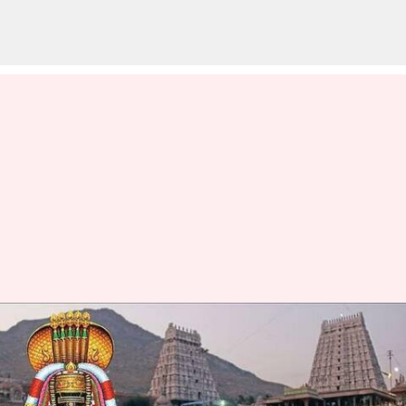
திருவண்ணாமலையில்
கார்த்திகைத் தீபத்
திருவிழா