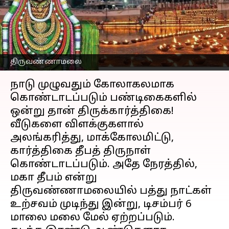
கோலாகலமாகக்
கொண்டாட்டம்
எழுதியவர்
Dec 07, 2022
02:47 pm
Sayee Priyadarshini
திருவண்ணாமலை
செய்தி முன்னோட்டம்
நாடு முழுவதும் கோலாகலமாக
கொண்டாடப்படும் பண்டிகைகளில்
ஒன்று தான் திருக்கார்த்திகை!
வீடுகளை விளக்குகளால்
அலங்கரித்து, மாக்கோலமிட்டு,
கார்த்திகை தீபத் திருநாள்
கொண்டாடப்படும். அதே நேரத்தில்,
மகா தீபம் என்று
திருவண்ணாமலையில் பத்து நாட்கள்
உற்சவம் முடிந்து இன்று, டிசம்பர் 6
மாலை மலை மேல் ஏற்றப்படும்.