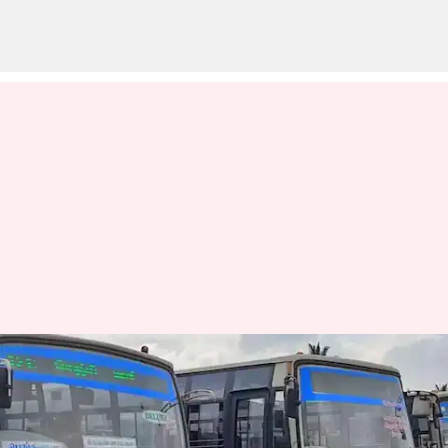
திருவண்ணாமலை
கார்த்திகை தீபத்
திருவிழாவிற்கு 4,764