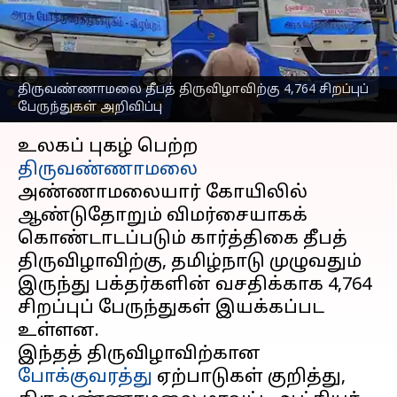
சிறப்புப் பேருந்துகள்
அறிவிப்பு
எழுதியவர்
Nov 02, 2025
06:25 pm
Sekar Chinnappan
திருவண்ணாமலை தீபத் திருவிழாவிற்கு 4,764 சிறப்புப்
பேருந்துகள் அறிவிப்பு
செய்தி முன்னோட்டம்
உலகப் புகழ் பெற்ற
திருவண்ணாமலை
அண்ணாமலையார் கோயிலில்
ஆண்டுதோறும் விமர்சையாகக்
கொண்டாடப்படும் கார்த்திகை தீபத்
திருவிழாவிற்கு, தமிழ்நாடு முழுவதும்
இருந்து பக்தர்களின் வசதிக்காக 4,764
சிறப்புப் பேருந்துகள் இயக்கப்பட
உள்ளன.
இந்தத் திருவிழாவிற்கான
போக்குவரத்து
ஏற்பாடுகள் குறித்து,