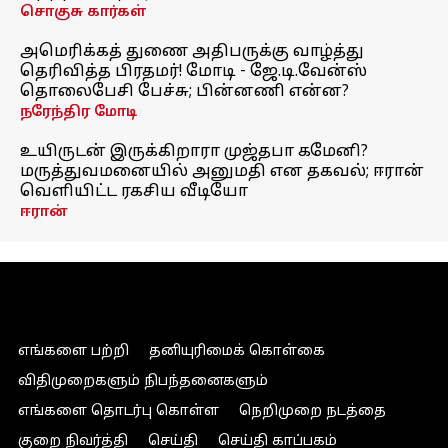
சொகுசு கார்கள்
அமெரிக்கத் துணை அதிபருக்கு வாழ்த்து
தெரிவித்த பிரதமர்! மோடி - ஜே.டி.வேன்ஸ்
தொலைபேசி பேச்சு; பின்னணி என்ன?
நரேந்திர மோடி
உயிருடன் இருக்கிறாரா முஜ்தபா கமேனி?
மருத்துவமனையில் அனுமதி என தகவல்; ஈரான்
வெளியிட்ட ரகசிய வீடியோ
ஈரான்
எங்களை பற்றி
தனியுரிமைக் கொள்கை
விதிமுறைகளும் நிபந்தனைகளும்
எங்களை தொடர்பு கொள்ள
நெறிமுறை நடத்தை
குறை நிவர்த்தி
செய்தி
செய்தி காப்பகம்