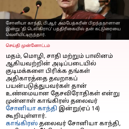
பிரிபவர்களே 'ஆன்டி-
இந்தியர்கள்': சோனியா
காந்தி
சோனியா காந்தி, பி.ஆர் அம்பேத்கரின் பிறந்தநாளான
எழுதியவர்
Apr 14, 2023
04:44 pm
இன்று 'தி டெலிகிராப்' பத்திரிகையில் தன் கட்டுரையை
Sindhuja SM
வெளியிட்டிருந்தார்.
செய்தி முன்னோட்டம்
மதம், மொழி, சாதி மற்றும் பாலினம்
ஆகியவற்றின் அடிப்படையில்
குடிமக்களை பிரிக்க தங்கள்
அதிகாரத்தை தவறாகப்
பயன்படுத்துபவர்கள் தான்
உண்மையான தேசவிரோதிகள் என்று
முன்னாள் காங்கிரஸ் தலைவர்
சோனியா காந்தி
இன்று(ஏப் 14)
காங்கிரஸ்
தலைவர் சோனியா காந்தி,