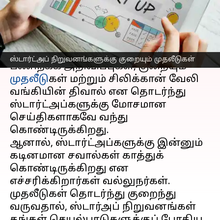
காத்திருக்கும் சவால்!
எழுதியவர்
Apr 25, 2023
10:36 am
Prasanna Venkatesh
செய்தி முன்னோட்டம்
ஸ்டார்ட்அப் நிறுவனங்களுக்கு குறையும் முதலீடுகள்
பணிநீக்க அறிவிப்புகள், குறையும்
முதலீடு
கள் மற்றும் சிலிக்கான் வேலி
வங்கியின் திவால் என தொடர்ந்து
ஸ்டார்ட்அப்களுக்கு மோசமான
செய்திகளாகவே வந்து
கொண்டிருக்கிறது.
ஆனால், ஸ்டார்ட்அப்களுக்கு இன்னும்
கடினமான சவால்கள் காத்துக்
கொண்டிருக்கிறது என
எச்சரிக்கிறார்கள் வல்லுநர்கள்.
முதலீடுகள் தொடர்ந்து குறைந்து
வருவதால், ஸ்டார்அப் நிறுவனங்கள்