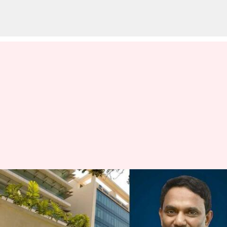
டிசிஎஸ் நிறுவனத்தின்
புதிய சிஇஓ
கிருத்திவாசன்.. யார்