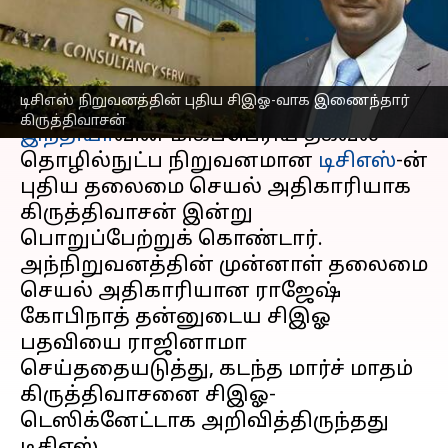
இவர்?
எழுதியவர்
Jun 01, 2023
04:57 pm
Prasanna Venkatesh
செய்தி முன்னோட்டம்
டிசிஎஸ் நிறுவனத்தின் புதிய சிஇஓ-வாக இணைந்தார்
கிருத்திவாசன்
இந்தியா
வின் மிகப்பெரிய தகவல்
தொழில்நுட்ப நிறுவனமான
டிசிஎஸ்
-ன்
புதிய தலைமை செயல் அதிகாரியாக
கிருத்திவாசன் இன்று
பொறுப்பேற்றுக் கொண்டார்.
அந்நிறுவனத்தின் முன்னாள் தலைமை
செயல் அதிகாரியான ராஜேஷ்
கோபிநாத் தன்னுடைய சிஇஓ
பதவியை ராஜினாமா
செய்ததையடுத்து, கடந்த மார்ச் மாதம்
கிருத்திவாசனை சிஇஓ-
டெஸிக்னேட்டாக அறிவித்திருந்தது