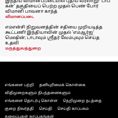
இந்திய விமானப்படையில் புதிய வரலாறு! 'டாப்
கன்' தகுதியைப் பெற்ற முதல் பெண் போர்
விமானி பாவனா காந்த்
விமானப்படை
எம்என்சி நிறுவனத்தின் சதியை முறியடித்த
கூட்டணி! இந்தியாவின் முதல் 'எம்ஆர்ஐ'
மெஷின்; டாடாவும் ஸ்ரீதர் வேம்புவும் செய்த
உதவி
மருத்துவத்துறை
எங்களை பற்றி
தனியுரிமைக் கொள்கை
விதிமுறைகளும் நிபந்தனைகளும்
எங்களை தொடர்பு கொள்ள
நெறிமுறை நடத்தை
குறை நிவர்த்தி
செய்தி
செய்தி காப்பகம்
தலைப்புகள் காப்பகங்கள்