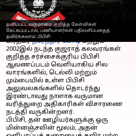
சோதனை
எழுதியவர்
Feb 15, 2023
03:09 pm
Sindhuja SM
தனிப்பட்ட வருமானம் குறித்த கேள்விகள்
செய்தி முன்னோட்டம்
கேட்கப்பட்டால், பணியாளர்கள் பதிலளிப்பதைத்
தவிர்க்கலாம்: பிபிசி
பிரதமர்
நரேந்திர மோடி
மற்றும்
2002இல் நடந்த குஜராத் கலவரங்கள்
குறித்த சர்ச்சைக்குரிய பிபிசி
ஆவணப்படம் வெளியாகிய சில
வாரங்களில், டெல்லி மற்றும்
மும்பையில் உள்ள பிபிசி
அலுவலகங்களில் தொடர்ந்து
இரண்டாவது நாளாக வருமான
வரித்துறை அதிகாரிகள் விசாரணை
நடத்தி வருகின்றனர்.
பிபிசி, தன் ஊழியர்களுக்கு ஒரு
மின்னஞ்சலின் மூலம், அதன்