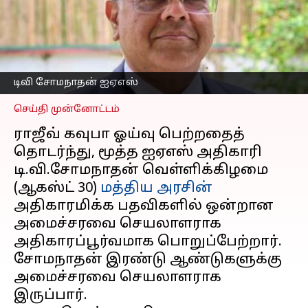
தமிழகத்தைச் சேர்ந்த டிவி
சோமநாதன்
பொறுப்பேற்பு
எழுதியவர்
Aug 30, 2024
07:41 pm
Sekar Chinnappan
டிவி சோமநாதன் ஐஏஎஸ்
செய்தி முன்னோட்டம்
ராஜீவ் கவுபா ஓய்வு பெற்றதைத்
தொடர்ந்து, மூத்த ஐஏஎஸ் அதிகாரி
டி.வி.சோமநாதன் வெள்ளிக்கிழமை
(ஆகஸ்ட் 30)
மத்திய அரசின்
அதிகாரமிக்க பதவிகளில் ஒன்றான
அமைச்சரவை செயலாளராக
அதிகாரப்பூர்வமாக பொறுப்பேற்றார்.
சோமநாதன் இரண்டு ஆண்டுகளுக்கு
அமைச்சரவை செயலாளராக
இருப்பார்.