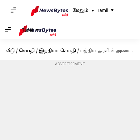
மேலும்
Tamil
Tamil
வீடு
/
செய்தி
/
இந்தியா செய்தி
/
மத்திய அரசின் அமைச்சரவை செயலாளராக தமிழகத்தைச் சேர்ந்த டிவி சோமநாதன் பொறுப்பேற்பு
ADVERTISEMENT