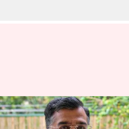
மத்திய அரசின்
அமைச்சரவை
செயலாளராக