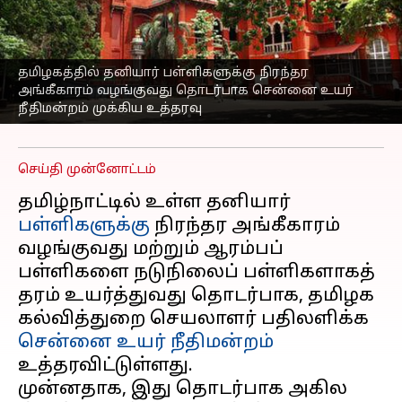
கல்வித்துறைக்கு
சென்னை உயர்
நீதிமன்றம் முக்கிய
தமிழகத்தில் தனியார் பள்ளிகளுக்கு நிரந்தர
உத்தரவு
அங்கீகாரம் வழங்குவது தொடர்பாக சென்னை உயர்
நீதிமன்றம் முக்கிய உத்தரவு
எழுதியவர்
Sep 18, 2025
03:33 pm
Sekar Chinnappan
செய்தி முன்னோட்டம்
தமிழ்நாட்டில் உள்ள தனியார்
பள்ளிகளுக்கு
நிரந்தர அங்கீகாரம்
வழங்குவது மற்றும் ஆரம்பப்
பள்ளிகளை நடுநிலைப் பள்ளிகளாகத்
தரம் உயர்த்துவது தொடர்பாக, தமிழக
கல்வித்துறை செயலாளர் பதிலளிக்க
சென்னை உயர் நீதிமன்றம்
உத்தரவிட்டுள்ளது.
முன்னதாக, இது தொடர்பாக அகில