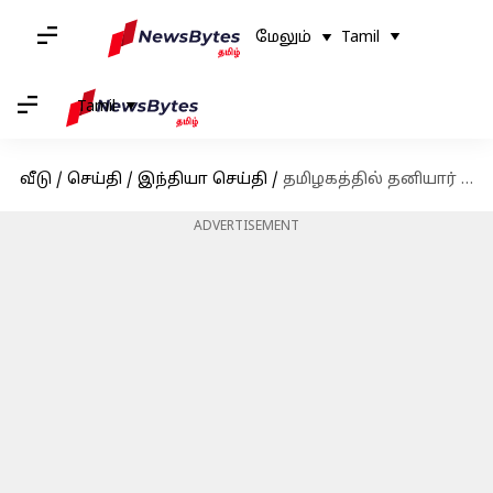
மேலும்
Tamil
Tamil
வீடு
/
செய்தி
/
இந்தியா செய்தி
/
தமிழகத்தில் தனியார் பள்ளிகளுக்கு நிரந்தர அங்கீகாரம்? கல்வித்துறைக்கு சென்னை உயர் நீதிமன்றம் முக்கிய உத்தரவு
ADVERTISEMENT