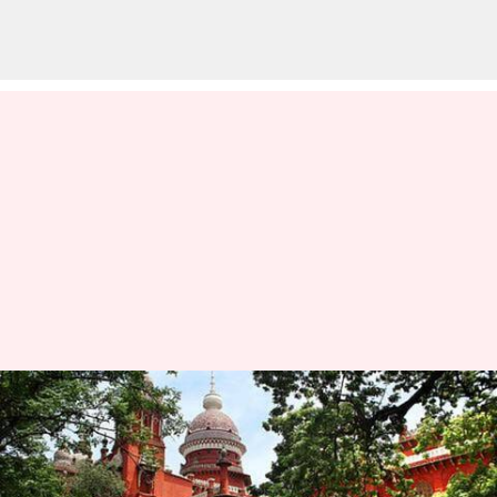
தமிழகத்தில் தனியார்
பள்ளிகளுக்கு நிரந்தர
அங்கீகாரம்?