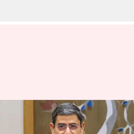
தமிழகம் எதிர்கொள்ளும்
நான்கு முக்கிய சவால்கள்;
ஆளுநர் ஆர்.என்.ரவியின்