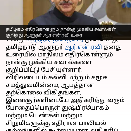
சுதந்திர தின உரை
எழுதியவர்
Aug 14, 2025
07:15 pm
Sekar Chinnappan
செய்தி முன்னோட்டம்
தமிழகம் எதிர்கொள்ளும் நான்கு முக்கிய சவால்கள்
குறித்து ஆளுநர் ஆர்.என்.ரவி உரை
79வது
சுதந்திர தினத்தை
முன்னிட்டு,
தமிழ்நாடு ஆளுநர்
ஆர்.என்.ரவி
தனது
உரையில் மாநிலம் எதிர்கொள்ளும்
நான்கு முக்கிய சவால்களை
குறிப்பிட்டு பேசியுள்ளார்.
விரிவடையும் கல்வி மற்றும் சமூக
சமத்துவமின்மை, ஆபத்தான
தற்கொலை விகிதங்கள்,
இளைஞர்களிடையே அதிகரித்து வரும்
போதைப்பொருள் துஷ்பிரயோகம்
மற்றும் பெண்கள் மற்றும்
சிறுமிகளுக்கு எதிரான பாலியல்